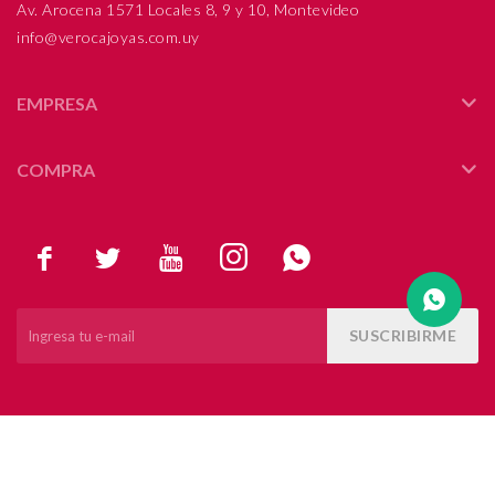
Av. Arocena 1571 Locales 8, 9 y 10, Montevideo
info@verocajoyas.com.uy
Compromiso
Día del niño
EMPRESA
COMPRA





SUSCRIBIRME