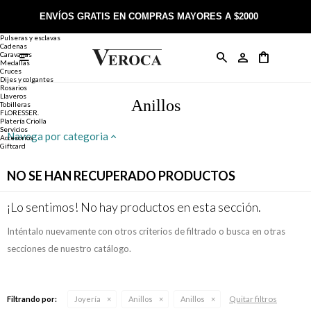
Joyería
Anillos
ENVÍOS GRATIS EN COMPRAS MAYORES A $2000
Anillos
Alianzas
Pulseras y esclavas
Cadenas
Caravanas

Anillos
Llaveros
Día de la Madre
Sobre Veroca Joyas
Como comprar on-line
Medallas
Cruces
Dijes y colgantes
Rosarios
Caravanas
Aniversario
Blog Veroca
Como pagar on-line
Llaveros
Anillos
Tobilleras
FLORESSER.
Platería Criolla
Cadenas
Cumpleaños
Nuestra tienda
Envíos y Devoluciones
Servicios
Navega por categoria
Accesorios
Giftcard
Rosarios
Bautismo
Trabaja con nosotros
Términos y condiciones
NO SE HAN RECUPERADO PRODUCTOS
Colgantes
Boda
Contacto
¡Lo sentimos! No hay productos en esta sección.
Inténtalo nuevamente con otros criterios de filtrado o busca en otras
Pulseras
Comunión
secciones de nuestro catálogo.
Alianzas
Confirmación
Quitar filtros
Filtrando por:
Joyería
Anillos
Anillos
Tobilleras
Cumpleaños de 15