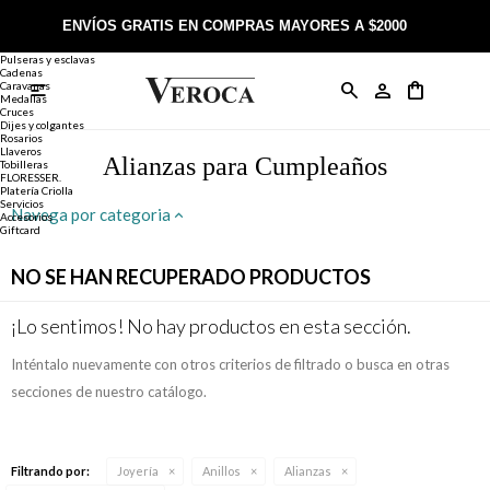
Joyería
Anillos
ENVÍOS GRATIS EN COMPRAS MAYORES A $2000
Anillos
Alianzas
Pulseras y esclavas
Cadenas
Caravanas

Anillos
Llaveros
Día de la Madre
Sobre Veroca Joyas
Como comprar on-line
Medallas
Cruces
Dijes y colgantes
Rosarios
Caravanas
Aniversario
Blog Veroca
Como pagar on-line
Llaveros
Alianzas para Cumpleaños
Tobilleras
FLORESSER.
Platería Criolla
Cadenas
Cumpleaños
Nuestra tienda
Envíos y Devoluciones
Servicios
Navega por categoria
Accesorios
Giftcard
Rosarios
Bautismo
Trabaja con nosotros
Términos y condiciones
NO SE HAN RECUPERADO PRODUCTOS
Colgantes
Boda
Contacto
¡Lo sentimos! No hay productos en esta sección.
Inténtalo nuevamente con otros criterios de filtrado o busca en otras
Pulseras
Comunión
secciones de nuestro catálogo.
Alianzas
Confirmación
Filtrando por:
Joyería
Anillos
Alianzas
Tobilleras
Cumpleaños de 15