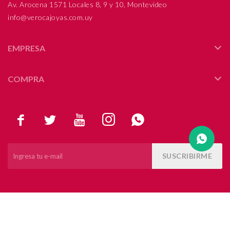
Av. Arocena 1571 Locales 8, 9 y 10, Montevideo
info@verocajoyas.com.uy
Compromiso
Día del niño
EMPRESA
COMPRA





SUSCRIBIRME