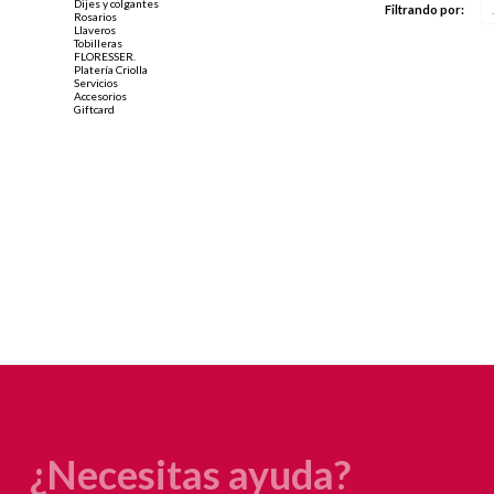
Dijes y colgantes
Filtrando por:
Rosarios
Llaveros
Tobilleras
FLORESSER.
Platería Criolla
Servicios
Accesorios
Giftcard
¿Necesitas ayuda?