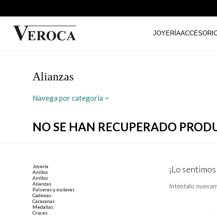
JOYERÍA
ACCESORI
Alianzas
Navega por categoria
NO SE HAN RECUPERADO PROD
Joyería
¡Lo sentimos
Anillos
Anillos
Alianzas
Inténtalo nuevam
Pulseras y esclavas
Cadenas
Caravanas
Medallas
Cruces