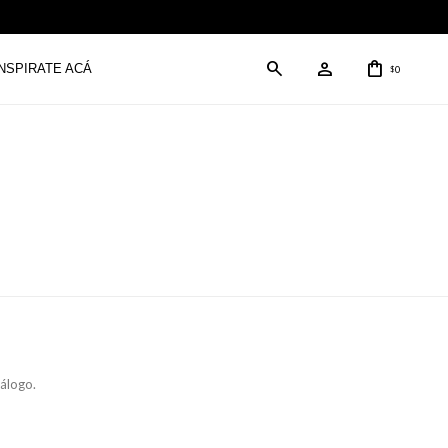
INSPIRATE ACÁ
0
$
tálogo.