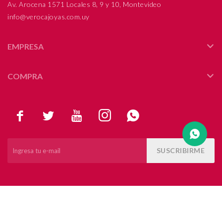
Av. Arocena 1571 Locales 8, 9 y 10, Montevideo
info@verocajoyas.com.uy
Compromiso
Día del niño
EMPRESA
COMPRA





SUSCRIBIRME