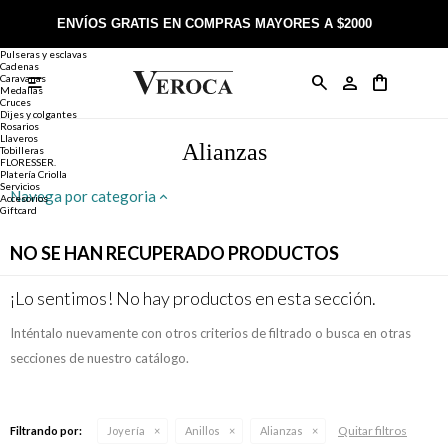
Joyería
Anillos
ENVÍOS GRATIS EN COMPRAS MAYORES A $2000
Anillos
Alianzas
Pulseras y esclavas
Cadenas
Caravanas

Anillos
Llaveros
Día de la Madre
Sobre Veroca Joyas
Como comprar on-line
Medallas
Cruces
Dijes y colgantes
Rosarios
Caravanas
Aniversario
Blog Veroca
Como pagar on-line
Llaveros
Alianzas
Tobilleras
FLORESSER.
Platería Criolla
Cadenas
Cumpleaños
Nuestra tienda
Envíos y Devoluciones
Servicios
Navega por categoria
Accesorios
Giftcard
Rosarios
Bautismo
Trabaja con nosotros
Términos y condiciones
NO SE HAN RECUPERADO PRODUCTOS
Colgantes
Boda
Contacto
¡Lo sentimos! No hay productos en esta sección.
Inténtalo nuevamente con otros criterios de filtrado o busca en otras
Pulseras
Comunión
secciones de nuestro catálogo.
Alianzas
Confirmación
Quitar filtros
Filtrando por:
Joyería
Anillos
Alianzas
Tobilleras
Cumpleaños de 15