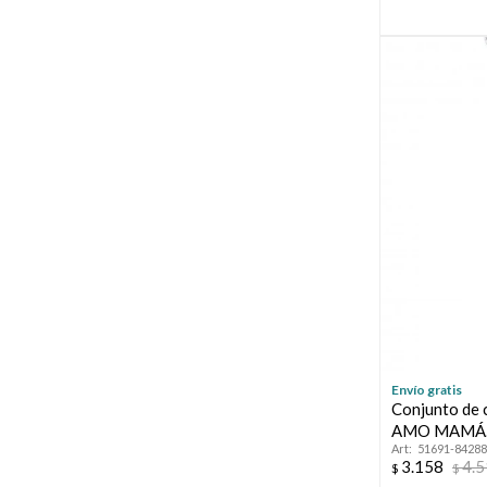
Envío gratis
Conjunto de c
AMO MAMÁ
51691-84288
3.158
4.
$
$