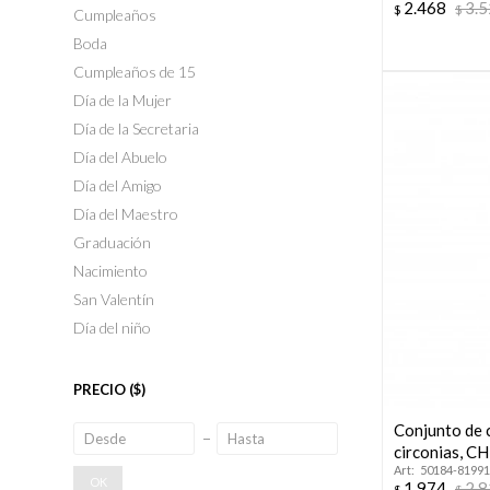
2.468
3.
$
$
Cumpleaños
Boda
Cumpleaños de 15
Día de la Mujer
Día de la Secretaria
Día del Abuelo
Día del Amigo
Día del Maestro
Graduación
Nacimiento
San Valentín
Día del niño
PRECIO
($)
Conjunto de c
circonias, C
50184-81991
OK
1.974
2.
$
$