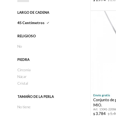
LARGO DE CADENA
45 Centímetros
RELIGIOSO
No
PIEDRA
Circonia
Nácar
Cristal
Envío gratis
TAMAÑO DE LA PERLA
Conjunto de 
MIO.
No tiene
15041-22006
3.784
5.
$
$