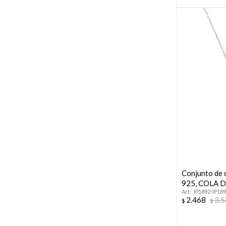
Conjunto de 
925, COLA 
IP1892-IP18
2.468
3.
$
$