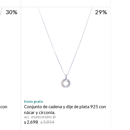
30
29
Envío gratis
 con
Conjunto de cadena y dije de plata 925 con
nácar y circonia.
IP1890-IP1890
2.698
3.854
$
$