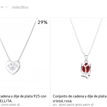
Quitar filtros
ros
29
adena y dije de plata 925 con
Conjunto de cadena y dije de plata
UELLITA.
cristal, rosa.
-25593-40545
38293-68079-38293-68079