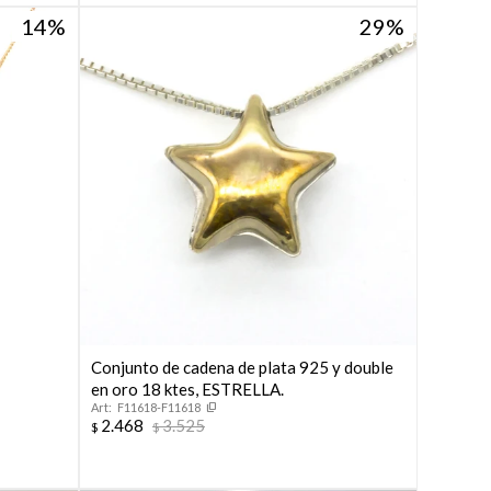
14
29
Conjunto de cadena de plata 925 y double
en oro 18 ktes, ESTRELLA.
F11618-F11618
2.468
3.525
$
$