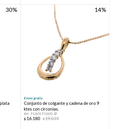
30
14
Envío gratis
plata
Conjunto de colgante y cadena de oro 9
ktes con circonias.
F12651-F12651
16.180
19.035
$
$