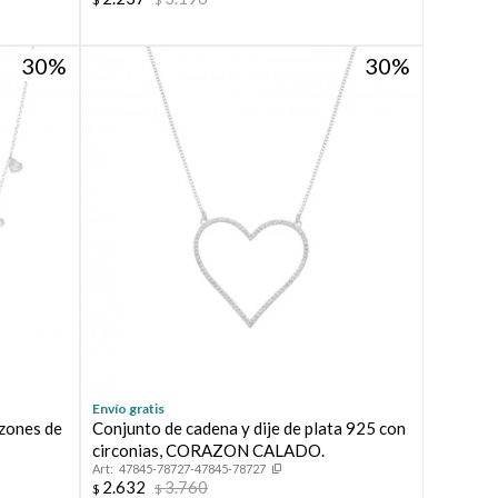
30
30
Envío gratis
azones de
Conjunto de cadena y dije de plata 925 con
circonias, CORAZON CALADO.
47845-78727-47845-78727
2.632
3.760
$
$