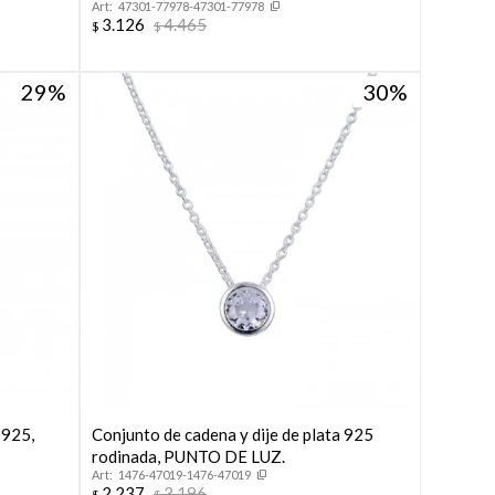
47301-77978-47301-77978
3.126
4.465
$
$
29
30
 925,
Conjunto de cadena y dije de plata 925
rodinada, PUNTO DE LUZ.
1476-47019-1476-47019
2.237
3.196
$
$