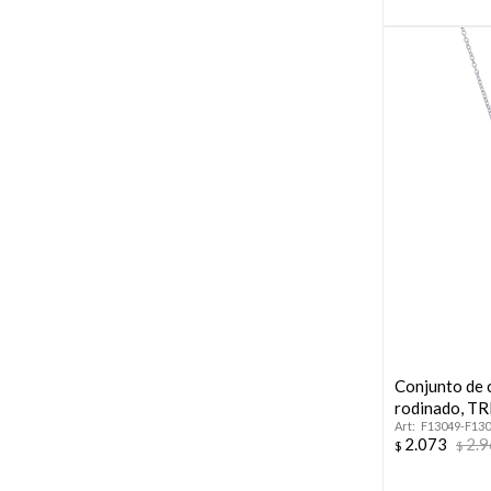
Conjunto de c
rodinado, T
F13049-F13
2.073
2.
$
$