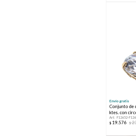
Envío gratis
Conjunto de 
ktes. con circ
F12652-F12
19.576
2
$
$