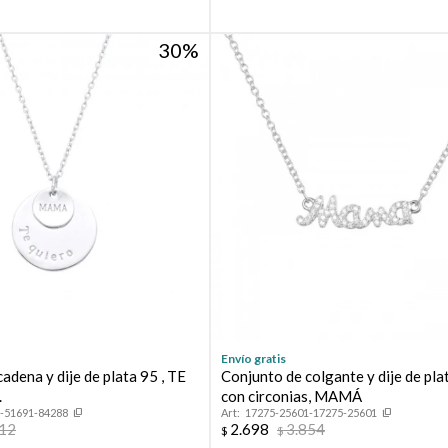
30
¡Sumate a la forma más ágil de comprar!
Comprá en 3 cuotas sin recargo o hasta en 12
cuotas * ¡Solo con tu cédula!
Envío gratis
* sujeto aprobación crediticia.
adena y dije de plata 95 , TE
Conjunto de colgante y dije de pl
.
con circonias, MAMÁ
Verifica si estás calificado para comprar con Pago
Comprá ahora y Pagá
Después:
-51691-84288
17275-25601-17275-25601
Después, hasta en 12
Estás calificado para comprar usando Pago
512
2.698
3.854
$
$
Cédula de identidad
Después.