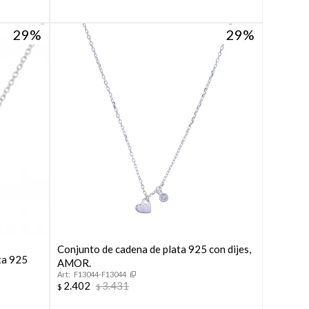
29
29
Conjunto de cadena de plata 925 con dijes,
ata 925
AMOR.
F13044-F13044
2.402
3.431
$
$