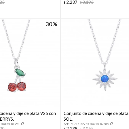
525
2.237
3.196
$
$
30
adena y dije de plata 925 con
Conjunto de cadena y dije de plata
HERRYS.
SOL.
-50184-81991
50715-82785-50715-82785
820
2.139
3.055
$
$