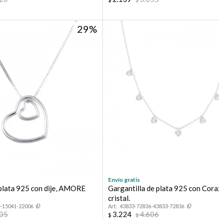
29
Envío gratis
plata 925 con dije, AMORE
Gargantilla de plata 925 con Cor
cristal.
-15041-22006
43833-72836-43833-72836
405
3.224
4.606
$
$