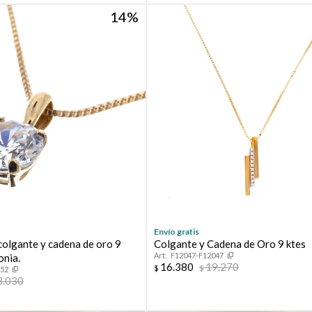
14
Envío gratis
colgante y cadena de oro 9
Colgante y Cadena de Oro 9 ktes
F12047-F12047
onia.
16.380
19.270
$
$
652
3.030