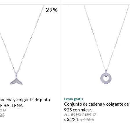
29
Envío gratis
cadena y colgante de plata
Conjunto de cadena y colgante de 
DE BALLENA.
925 con nácar.
92
525
IP1893-IP1893
3.224
4.606
$
$