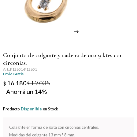
Llaveros
Día de la Mujer
Día de la Secretaria
Día del Abuelo
Conjunto de colgante y cadena de oro 9 ktes con
Día del Amigo
circonias.
F12651-F12651
Día del Maestro
Envio Gratis
16.180
19.035
$
$
Día del Padre
14
Graduación
Producto
Disponible
en Stock
Nacimiento
Colagnte en forma de gota con circonias centrales.
San Valentín
Medidas del colgante 13 mm * 8 mm.