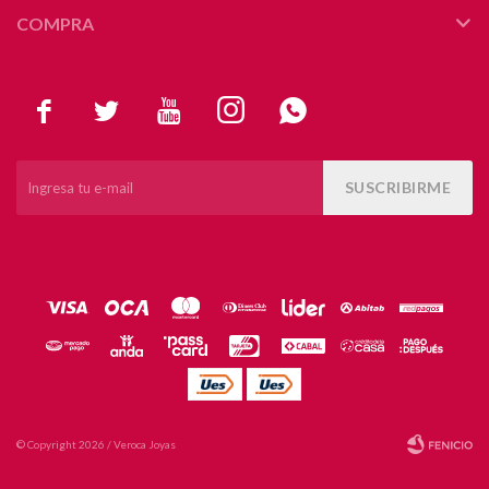
COMPRA





SUSCRIBIRME
© Copyright 2026 / Veroca Joyas