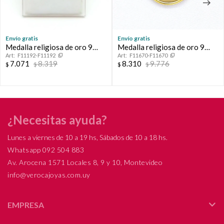
Envío gratis
Envío gratis
Medalla religiosa de oro 9
Medalla religiosa de oro 9
F11192-F11192
F11670-F11670
ktes, SAN BENITO.
ktes, ANGEL RAFAEL.
7.071
8.319
8.310
9.776
$
$
$
$
¿Necesitas ayuda?
Lunes a viernes de 10 a 19 hs, Sábados de 10 a 18 hs.
Whatsapp 092 504 883
Av. Arocena 1571 Locales 8, 9 y 10, Montevideo
info@verocajoyas.com.uy
EMPRESA