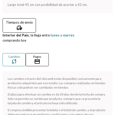
Largo total 45 cm con posibilidad de acortar a 42 cm.
Compromiso
Tiempos de envío
Día del niño
delivery_truck_speed
Interior del Pais,
te llega entre
lunes y martes
comprando hoy
Cambios
Pagos
sync
credit_card
Los cambios a través del sitio web están disponibles únicamente para
productos adquiridos por ese medio. Las compras realizadas en tiendas
físicas solo podrán ser cambiadas en tiendas.
¡Sumate a la forma más ágil de comprar!
El plazo para efectuar un cambio es de 30 días desde la fecha de compra.
Solo se permite un cambio por producto, siempre que se presente la
Comprá en 3 cuotas sin recargo o hasta en 12
tarjeta de cambio y el artículo no haya sido utilizado.
cuotas * ¡Solo con tu cédula!
Es imprescindible presentar la boleta o el ticket de cambio, y el producto
* sujeto aprobación crediticia.
debe encontrarse en perfectas condiciones y sin signos de uso