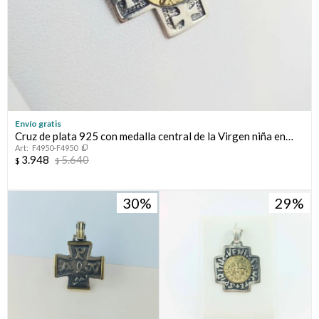
Envío gratis
Cruz de plata 925 con medalla central de la Virgen niña en
F4950-F4950
double de oro 18 Ktes. Medidas: 2.3 cm * 2.3 cm, espesor 1.5
3.948
5.640
$
$
mm
30
29