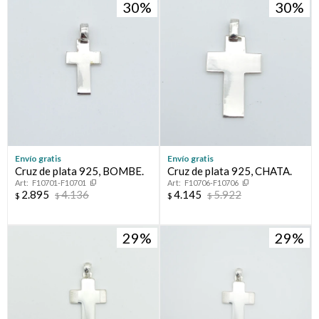
30
30
Envío gratis
Envío gratis
Cruz de plata 925, BOMBE.
Cruz de plata 925, CHATA.
F10701-F10701
F10706-F10706
2.895
4.136
4.145
5.922
$
$
$
$
29
29