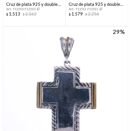
Cruz de plata 925 y double
Cruz de plata 925 y double
F12510-F12510
F12511-F12511
en oro 18 ktes.
en oro 18 ktes.
1.513
2.162
1.579
2.256
$
$
$
$
29