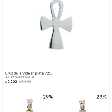
Cruz de la Vida en plata 925.
F12961-F12961
1.152
1.645
$
$
29
29