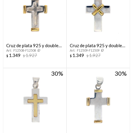
Cruz de plata 925 y double
Cruz de plata 925 y double
F12508-F12508
F12509-F12509
en oro 18 ktes.
en oro 18 ktes.
1.349
1.927
1.349
1.927
$
$
$
$
30
30