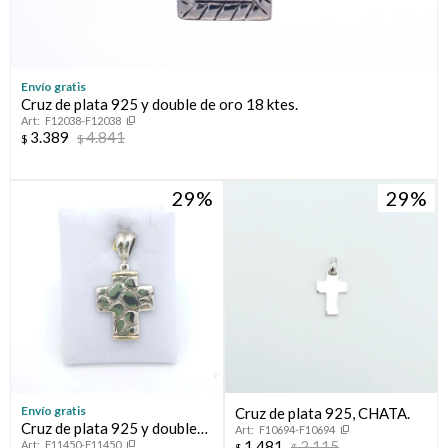
Envío gratis
Cruz de plata 925 y double de oro 18 ktes.
F12038-F12038
3.389
4.841
$
$
29
29
Envío gratis
Cruz de plata 925, CHATA.
Cruz de plata 925 y double
F10694-F10694
1.481
2.115
F11450-F11450
$
$