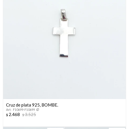
Cruz de plata 925, BOMBE.
F10699-F10699
2.468
3.525
$
$