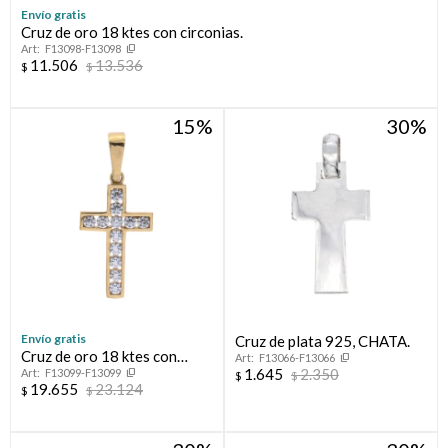
Envío gratis
Cruz de oro 18 ktes con circonias.
Compromiso
F13098-F13098
11.506
13.536
$
$
Día del niño
15
30
Envío gratis
Cruz de plata 925, CHATA.
Cruz de oro 18 ktes con
F13066-F13066
1.645
2.350
F13099-F13099
circonias.
$
$
19.655
23.124
$
$