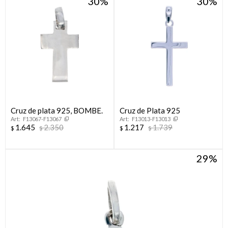
30
30
Cruz de plata 925, BOMBE.
Cruz de Plata 925
F13067-F13067
F13013-F13013
1.645
2.350
1.217
1.739
$
$
$
$
29