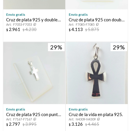
Envío gratis
Envío gratis
Cruz de plata 925 y double
Cruz de plata 925 con double
F7053-F7053
F7085-F7085
en oro 18 ktes.
de oro 18k. San Benito.
2.961
4.230
4.113
5.875
$
$
$
$
29
29
Envío gratis
Envío gratis
Cruz de plata 925 con puntas
Cruz de la vida en plata 925.
F7167-F7167
N4309-N4309
arenadas.
2.797
3.995
3.126
4.465
$
$
$
$