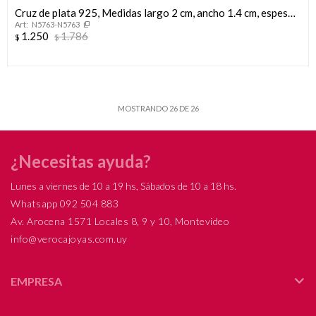
Cruz de plata 925, Medidas largo 2 cm, ancho 1.4 cm, espesor
N5763-N5763
1.5 mm.
1.250
1.786
$
$
MOSTRANDO
26
DE
26
¿Necesitas ayuda?
Lunes a viernes de 10 a 19 hs, Sábados de 10 a 18 hs.
Whatsapp 092 504 883
Av. Arocena 1571 Locales 8, 9 y 10, Montevideo
info@verocajoyas.com.uy
EMPRESA