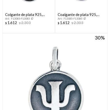
Colgante de plata 925,
Coalgante de plata 925,
F13083-F13083
F13085-F13085
AUXILIAR DE SERVICIO.
ABOGACÍA.
1.612
2.303
1.612
2.303
$
$
$
$
30