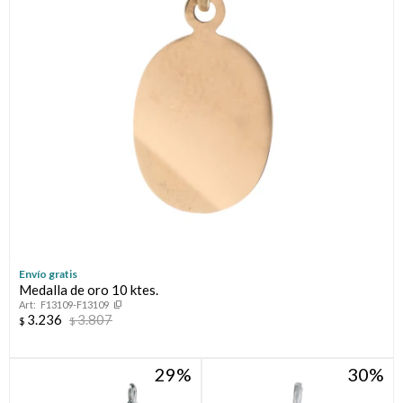
Envío gratis
Medalla de oro 10 ktes.
F13109-F13109
3.236
3.807
$
$
29
30