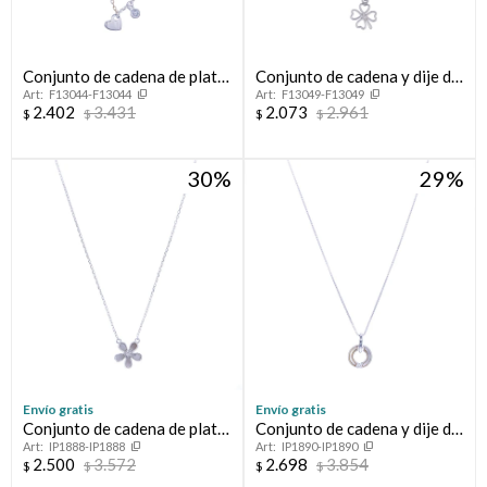
Conjunto de cadena de plata
Conjunto de cadena y dije de
F13044-F13044
F13049-F13049
925 con dijes, AMOR.
plata 925 rodinado,
2.402
3.431
2.073
2.961
$
$
$
$
TREBOL.
30
29
Envío gratis
Envío gratis
Conjunto de cadena de plata
Conjunto de cadena y dije de
IP1888-IP1888
IP1890-IP1890
y dije con nácar y circonias,
plata 925 con nácar y
2.500
3.572
2.698
3.854
$
$
$
$
TRÉBOL.
circonia.