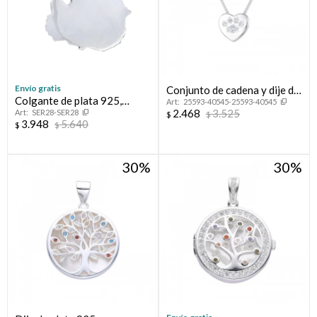
Envío gratis
Conjunto de cadena y dije de
Colgante de plata 925,
25593-40545-25593-40545
plata 925 con circonias,
2.468
3.525
SER28-SER28
URUGUAY.
$
$
HUELLITA.
3.948
5.640
$
$
30
30