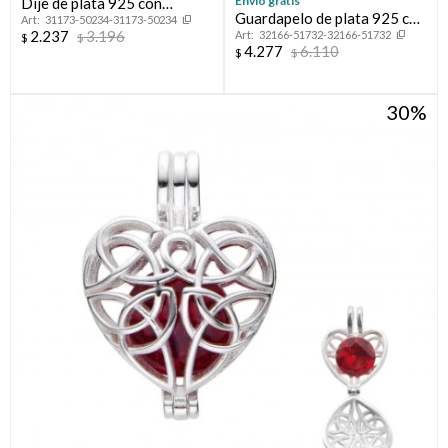
Envío gratis
Dije de plata 925 con
Guardapelo de plata 925 con
31173-50234-31173-50234
cironias y nácar, ÁRBOL DE
2.237
3.196
32166-51732-32166-51732
circonias, ÁRBOL DE LA
$
$
LA VIDA.
4.277
6.110
$
$
VIDA.
30