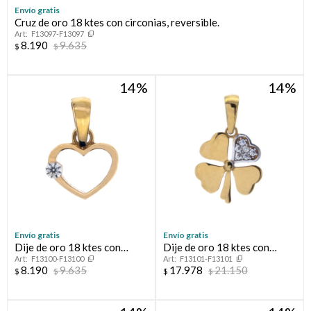
Envío gratis
Cruz de oro 18 ktes con circonias, reversible.
Compromiso
F13097-F13097
8.190
9.635
$
$
Día del niño
14
14
Envío gratis
Envío gratis
Dije de oro 18 ktes con
Dije de oro 18 ktes con
F13100-F13100
F13101-F13101
circonia, CORAZÓN
circonias, TRÉBOL.
8.190
9.635
17.978
21.150
$
$
$
$
CALADO.