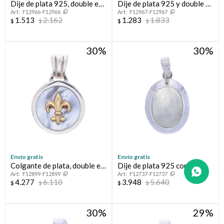
Dije de plata 925, double en
Dije de plata 925 y double en
F12966-F12966
F12967-F12967
oro 18 ktes y circonias.
oro 18 ktes con circonias
1.513
2.162
1.283
1.833
$
$
$
$
30
30
Envío gratis
Envío gratis
Colgante de plata, double en
Dije de plata 925 con
F12899-F12899
F12737-F12737
oro 18 ktes y nácar, FLOR
PIEDRA DE LA LUNA
4.277
6.110
3.948
5.640
$
$
$
$
DE LIS
30
29