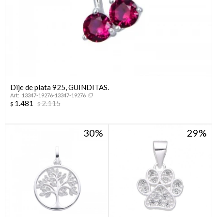
Dije de plata 925, GUINDITAS.
13347-19276-13347-19276
1.481
2.115
$
$
30
29