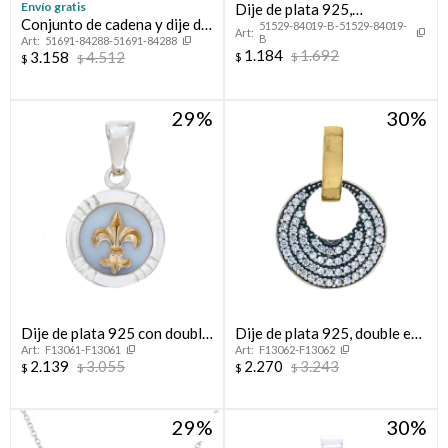
Envío gratis
Dije de plata 925,
Conjunto de cadena y dije de
51529-84019-B-51529-84019-
CORAZON PASANTE.
B
51691-84288-51691-84288
plata 95 , TE AMO MAMÁ.
1.184
1.692
3.158
4.512
$
$
$
$
29
30
Dije de plata 925 con double
Dije de plata 925, double en
F13061-F13061
F13062-F13062
de oro 18 ktes y nácar, FLOR
oro 18 ktes y circonias.
2.139
3.055
2.270
3.243
$
$
$
$
DE LIS
29
30