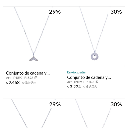
29
30
Envío gratis
Conjunto de cadena y
Conjunto de cadena y
IP1892-IP1892
colgante de plata 925, COLA
2.468
3.525
IP1893-IP1893
colgante de plata 925 con
$
$
DE BALLENA.
3.224
4.606
$
$
nácar.
29
30