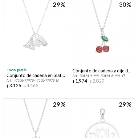
29
30
Envío gratis
Conjunto de cadena y dije de
Conjunto de cadena en plata
50184-81991-50184-81991
plata 925 con circonias,
1.974
2.820
47301-77978-47301-77978
925 y dijes, NAMASTE.
$
$
CHERRYS.
3.126
4.465
$
$
29
29