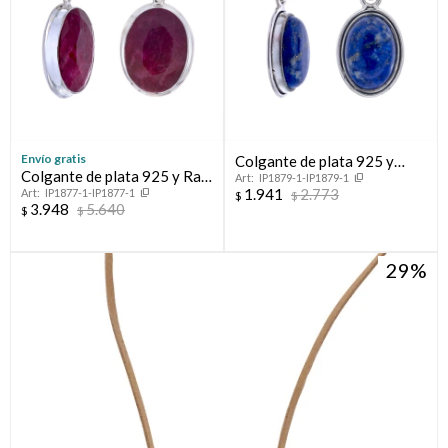
Envío gratis
Colgante de plata 925 y
Colgante de plata 925 y Raíz
IP1879-1-IP1879-1
Lapiz Lazuli
1.941
2.773
IP1877-1-IP1877-1
de Rubí
$
$
3.948
5.640
$
$
29