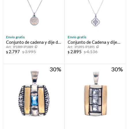
Envío gratis
Envío gratis
Conjunto de cadena y dije de
Conjunto de Cadena y dije
IP1889-IP1889
IP1891-IP1891
plata 925 con nácar, ARBOL
con circonia FLOR
2.797
3.995
2.895
4.136
$
$
$
$
DE LA VIDA
30
30