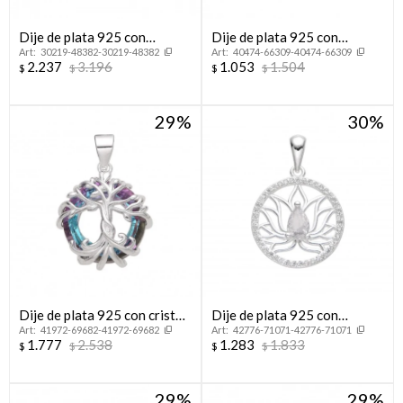
Dije de plata 925 con
Dije de plata 925 con
30219-48382-30219-48382
40474-66309-40474-66309
circonias, ÁRBOL DE LA
circonias, HUELLITA.
2.237
3.196
1.053
1.504
$
$
$
$
VIDA.
29
30
Dije de plata 925 con cristal,
Dije de plata 925 con
41972-69682-41972-69682
42776-71071-42776-71071
ÁRBOL DE LA VIDA.
circonias, FLOR DE LOTO.
1.777
2.538
1.283
1.833
$
$
$
$
29
29