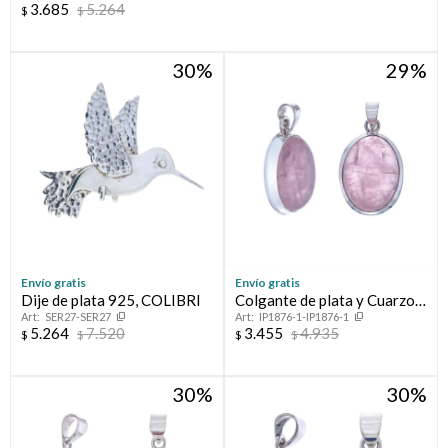
3.685
5.264
$
$
30
29
Envío gratis
Envío gratis
Dije de plata 925, COLIBRI
Colgante de plata y Cuarzo
SER27-SER27
IP1876-1-IP1876-1
Rosa
5.264
7.520
3.455
4.935
$
$
$
$
30
30