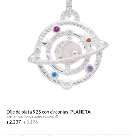
Dije de plata 925 con circonias, PLANETA.
43860-72894-43860-72894
2.237
3.196
$
$