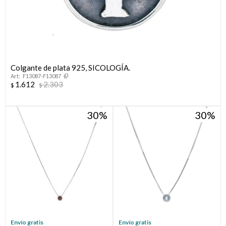
Colgante de plata 925, SICOLOGÍA.
F13087-F13087
1.612
2.303
$
$
30
30
Envío gratis
Envío gratis