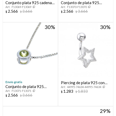
Conjunto plata 925 cadena y
Conjunto de plata 925
F13069-F13069
F13070-F13070
punto de luz GRANATE
cadena y punto de luz
2.566
3.666
2.566
3.666
$
$
$
$
TOPACIO CELESTE
30
30
Envío gratis
Piercing de plata 925 con
Conjunto de plata 925
44995-74634-44995-74634
circonias, ESTRELLA.
1.283
1.833
F13071-F13071
cadena y punto de luz
$
$
2.566
3.666
$
$
PERIDOTO
29