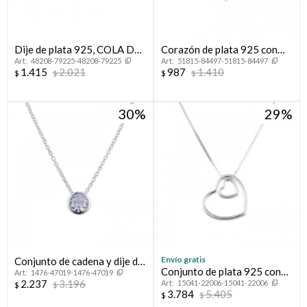
Dije de plata 925, COLA DE
Corazón de plata 925 con
48208-79225-48208-79225
51815-84497-51815-84497
BALLENA.
circonias.
1.415
2.021
987
1.410
$
$
$
$
30
29
Envío gratis
Conjunto de cadena y dije de
Conjunto de plata 925 con
1476-47019-1476-47019
plata 925 rodinada, PUNTO
2.237
3.196
15041-22006-15041-22006
dije, AMORE MIO.
$
$
DE LUZ.
3.784
5.405
$
$