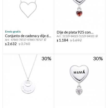
Envío gratis
Dije de plata 925 con
Conjunto de cadena y dije de
51529-84023-51529-84023
circonia, CORAZON
1.184
1.692
47845-78727-47845-78727
plata 925 con circonias,
$
$
PASANTE.
2.632
3.760
$
$
CORAZON CALADO.
30
30