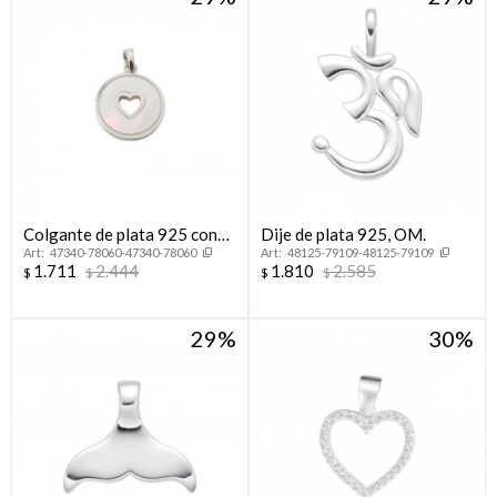
Colgante de plata 925 con
Dije de plata 925, OM.
47340-78060-47340-78060
48125-79109-48125-79109
nácar, CORAZÓN.
1.711
2.444
1.810
2.585
$
$
$
$
29
30