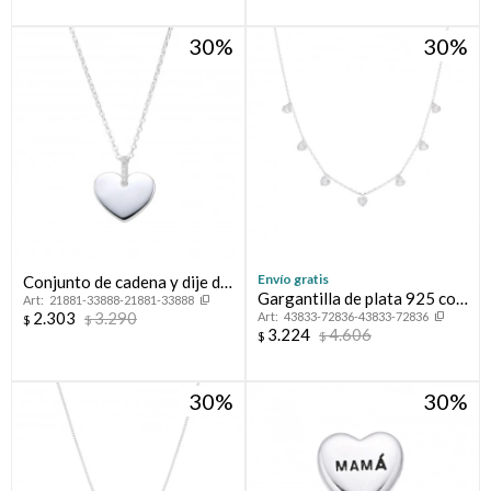
30
30
Envío gratis
Conjunto de cadena y dije de
Gargantilla de plata 925 con
21881-33888-21881-33888
plata 925, CORAZÓN.
2.303
3.290
43833-72836-43833-72836
Corazones de cristal.
$
$
3.224
4.606
$
$
30
30