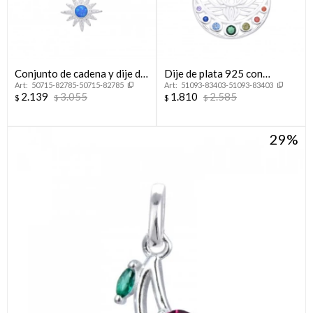
Conjunto de cadena y dije de
Dije de plata 925 con
50715-82785-50715-82785
51093-83403-51093-83403
plata 925, SOL.
circonias, FLOR DE LOTO.
2.139
3.055
1.810
2.585
$
$
$
$
29