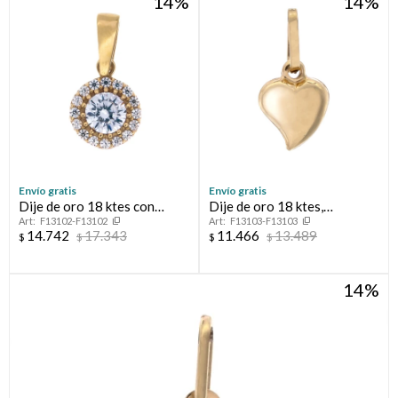
14
14
Envío gratis
Envío gratis
Dije de oro 18 ktes con
Dije de oro 18 ktes,
F13102-F13102
F13103-F13103
circonias.
CORAZÓN.
14.742
17.343
11.466
13.489
$
$
$
$
14