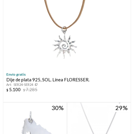
Envío gratis
Dije de plata 925, SOL. Línea FLORESSER.
SER24-SER24
5.100
7.285
$
$
30
29