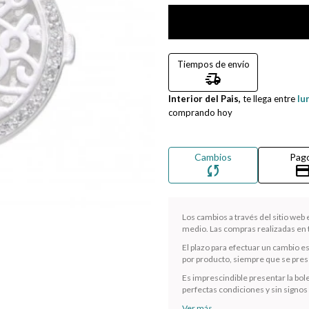
Tiempos de envío
delivery_truck_speed
Interior del Pais,
te llega entre
lu
comprando hoy
Cambios
Pag
sync
credit_ca
Los cambios a través del sitio web
medio. Las compras realizadas en t
El plazo para efectuar un cambio e
por producto, siempre que se presen
Es imprescindible presentar la bole
perfectas condiciones y sin signos
Ver más