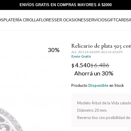
ENVÍOS GRATIS EN COMPRAS MAYORES A $2000
OS
PLATERÍA CRIOLLA
FLORESSER.
OCASIONES
SERVICIOS
GIFTCARDS
Relicario de plata 925 
30
40114-65699-40114-65699
Envio Gratis
4.540
6.486
$
$
30
Producto
Disponible
en Stock
Modelo Árbol de la Vida calado 
Diámetro 20 mm.
Reverso liso con posibilidad de