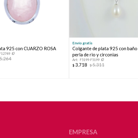
Continuar
Envío gratis
plata 925 con CUARZO ROSA
Colgante de plata 925 con baño 
F12749
perla de rio y circonias
5.264
F5199-F5199
3.718
5.311
$
$
EMPRESA