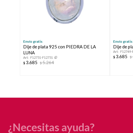
Envío gratis
Envío gratis
Dije de plata 925 con PIEDRA DE LA
Dije de 
F12749-
LUNA
3.685
$
$
F12751-F12751
3.685
5.264
$
$
¿Necesitas ayuda?