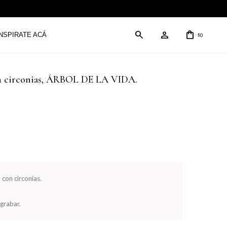
INSPIRATE ACÁ
0
$
con circonias, ÁRBOL DE LA VIDA.
con circonias.
 grabar.