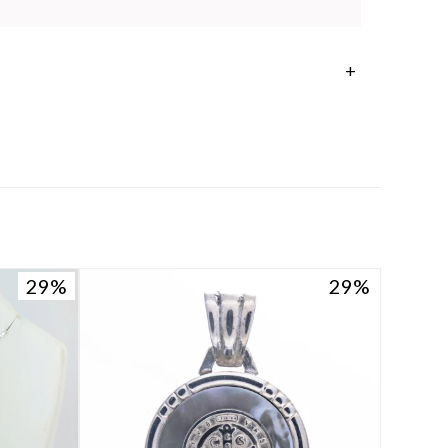
29
29
29
29