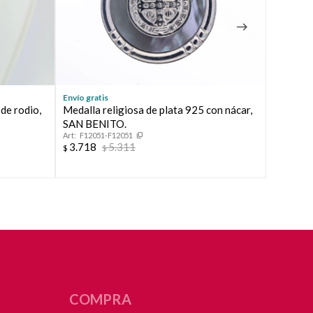
Envío gratis
Envío grat
de rodio,
Medalla religiosa de plata 925 con nácar,
Conjunt
SAN BENITO.
MIO.
F12051-F12051
15041
3.718
5.311
3.784
$
$
$
COMPRA