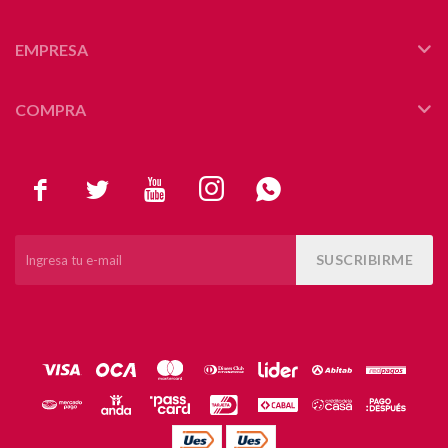
EMPRESA
COMPRA





SUSCRIBIRME