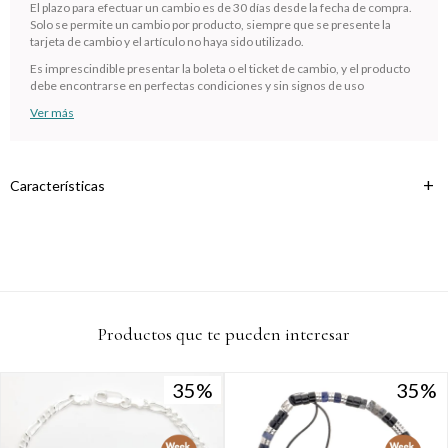
cuotas * ¡Solo con tu cédula!
El plazo para efectuar un cambio es de 30 días desde la fecha de compra.
Solo se permite un cambio por producto, siempre que se presente la
* sujeto aprobación crediticia.
tarjeta de cambio y el artículo no haya sido utilizado.
Verifica si estás calificado para comprar con Pago
Comprá ahora y Pagá
Es imprescindible presentar la boleta o el ticket de cambio, y el producto
Después:
debe encontrarse en perfectas condiciones y sin signos de uso
Después, hasta en 12
Estás calificado para comprar usando Pago
Cédula de identidad
cuotas y sin tocar tu
Después.
Ver más
Ups!
tarjeta de crédito
¡Algo salió mal!
Parece que no tenes oferta, lamentamos el
¡Tenés hasta
para comprar en las cuotas que
Celular
inconveniente, por cualquier duda contactanos
Por favor intenta nuevamente mas tarde.
prefieras!
en
preguntas@pagodespues.com.uy
Características
Elegí tus productos preferidos
Fecha de nacimiento
Elegís Pago Después como metodo de pago
* sujeto a aprobación crediticia. El monto disponible puede
variar por comercio
Día
Mes
Año
Continuar
Productos que te pueden interesar
35
35
35
35