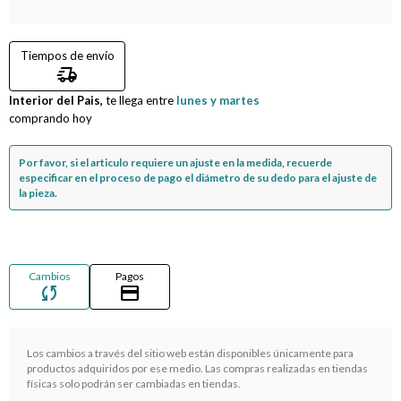
Compromiso
Tiempos de envío
delivery_truck_speed
Día del niño
Interior del Pais,
te llega entre
lunes y martes
comprando hoy
Por favor, si el articulo requiere un ajuste en la medida, recuerde
especificar en el proceso de pago el diámetro de su dedo para el ajuste de
la pieza.
Cambios
Pagos
sync
credit_card
Los cambios a través del sitio web están disponibles únicamente para
¡Sumate a la forma más ágil de comprar!
productos adquiridos por ese medio. Las compras realizadas en tiendas
físicas solo podrán ser cambiadas en tiendas.
Comprá en 3 cuotas sin recargo o hasta en 12