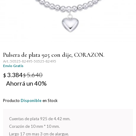
Llaveros
Día de la Mujer
Día de la Secretaria
Día del Abuelo
Pulsera de plata 925 con dije, CORAZON.
Día del Amigo
50525-82495-50525-82495
Envio Gratis
Día del Maestro
3.384
5.640
$
$
40
Día del Padre
Producto
Disponible
en Stock
Graduación
Nacimiento
Cuentas de plata 925 de 4.42 mm.
Corazón de 10 mm * 10 mm.
San Valentín
Largo 17 cm mas 3 cm de alargue.