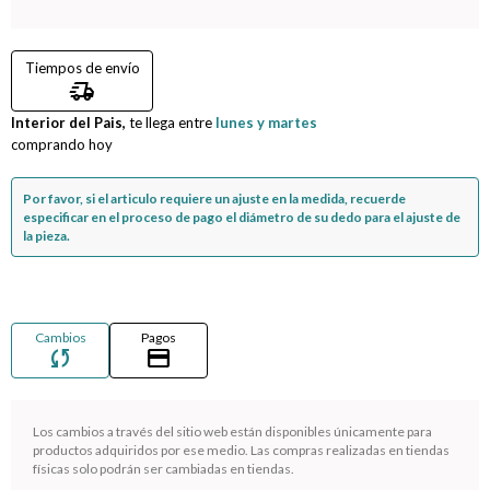
Compromiso
Tiempos de envío
delivery_truck_speed
Día del niño
Interior del Pais,
te llega entre
lunes y martes
comprando hoy
Por favor, si el articulo requiere un ajuste en la medida, recuerde
especificar en el proceso de pago el diámetro de su dedo para el ajuste de
la pieza.
Cambios
Pagos
sync
credit_card
Los cambios a través del sitio web están disponibles únicamente para
¡Sumate a la forma más ágil de comprar!
productos adquiridos por ese medio. Las compras realizadas en tiendas
físicas solo podrán ser cambiadas en tiendas.
Comprá en 3 cuotas sin recargo o hasta en 12