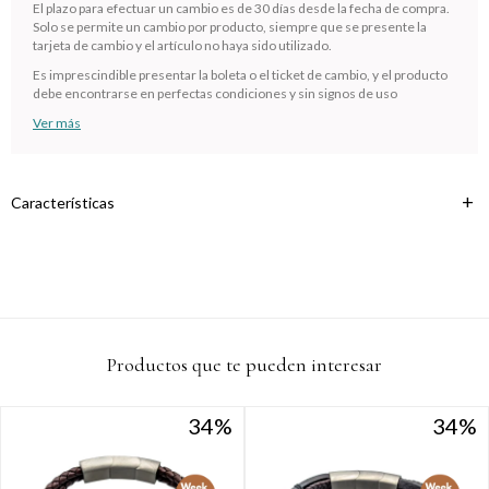
cuotas * ¡Solo con tu cédula!
El plazo para efectuar un cambio es de 30 días desde la fecha de compra.
Solo se permite un cambio por producto, siempre que se presente la
* sujeto aprobación crediticia.
tarjeta de cambio y el artículo no haya sido utilizado.
Verifica si estás calificado para comprar con Pago
Comprá ahora y Pagá
Es imprescindible presentar la boleta o el ticket de cambio, y el producto
Después:
debe encontrarse en perfectas condiciones y sin signos de uso
Después, hasta en 12
Estás calificado para comprar usando Pago
Cédula de identidad
cuotas y sin tocar tu
Después.
Ver más
Ups!
tarjeta de crédito
¡Algo salió mal!
Parece que no tenes oferta, lamentamos el
¡Tenés hasta
para comprar en las cuotas que
Celular
inconveniente, por cualquier duda contactanos
Por favor intenta nuevamente mas tarde.
prefieras!
en
preguntas@pagodespues.com.uy
Características
Elegí tus productos preferidos
Fecha de nacimiento
Elegís Pago Después como metodo de pago
* sujeto a aprobación crediticia. El monto disponible puede
variar por comercio
Día
Mes
Año
Continuar
Productos que te pueden interesar
34
34
34
34