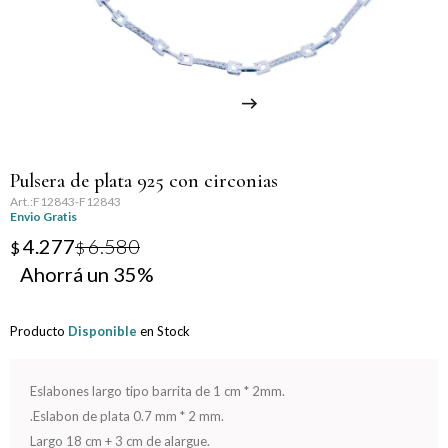
Llaveros
Día de la Mujer
Día de la Secretaria
Día del Abuelo
Pulsera de plata 925 con circonias
Día del Amigo
F12843-F12843
Envio Gratis
Día del Maestro
4.277
6.580
$
$
35
Día del Padre
Producto
Disponible
en Stock
Graduación
Nacimiento
Eslabones largo tipo barrita de 1 cm * 2mm.
.Eslabon de plata 0.7 mm * 2 mm.
San Valentín
Largo 18 cm + 3 cm de alargue.