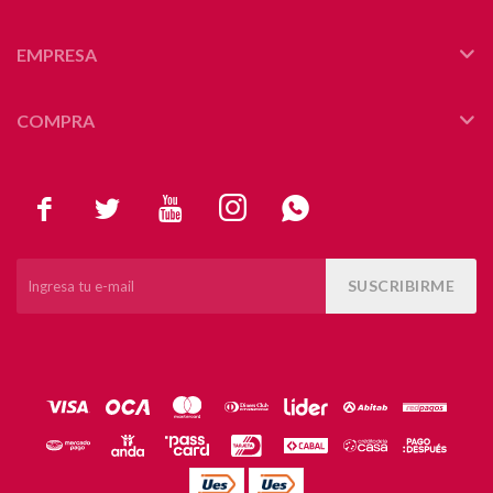
EMPRESA
COMPRA





SUSCRIBIRME