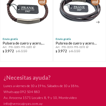
Envío gratis
Envío gratis
Pulsera de cuero y acero,
Pulsrea de cuero y acero
7FB-0285-7FB-0285
7FB-0193-7FB-0193
FRANK.
quirúrgico, FRANK.
3.972
6.110
3.972
6.110
$
$
$
$
¿Necesitas ayuda?
Lunes a viernes de 10 a 19 hs, Sábados de 10 a 18 hs.
Whatsapp 092 504 883
Av. Arocena 1571 Locales 8, 9 y 10, Montevideo
info@verocajoyas.com.uy