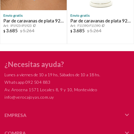
Envío gratis
Envío gratis
Par de caravanas de plata 925
Par de caravanas de plata 925
IP1923-IP1923
F11590-F11590
con circonias.
rodinadas con circonias.
3.685
5.264
3.685
5.264
$
$
$
$
¿Necesitas ayuda?
Lunes a viernes de 10 a 19 hs, Sábados de 10 a 18 hs.
Whatsapp 092 504 883
Av. Arocena 1571 Locales 8, 9 y 10, Montevideo
info@verocajoyas.com.uy
EMPRESA
COMPRA