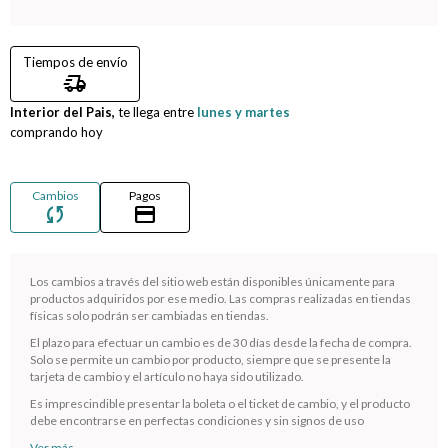
Compromiso
Tiempos de envío
delivery_truck_speed
Día del niño
Interior del Pais,
te llega entre
lunes y martes
comprando hoy
Cambios
Pagos
sync
credit_card
Los cambios a través del sitio web están disponibles únicamente para
productos adquiridos por ese medio. Las compras realizadas en tiendas
físicas solo podrán ser cambiadas en tiendas.
El plazo para efectuar un cambio es de 30 días desde la fecha de compra.
¡Sumate a la forma más ágil de comprar!
Solo se permite un cambio por producto, siempre que se presente la
tarjeta de cambio y el artículo no haya sido utilizado.
Comprá en 3 cuotas sin recargo o hasta en 12
cuotas * ¡Solo con tu cédula!
Es imprescindible presentar la boleta o el ticket de cambio, y el producto
debe encontrarse en perfectas condiciones y sin signos de uso
* sujeto aprobación crediticia.
Ver más