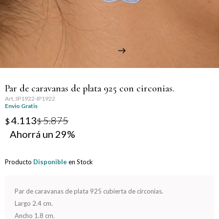
Llaveros
Día de la Mujer
Día de la Secretaria
Día del Abuelo
Par de caravanas de plata 925 con circonias.
Día del Amigo
IP1922-IP1922
Envio Gratis
Día del Maestro
4.113
5.875
$
$
29
Día del Padre
Producto
Disponible
en Stock
Graduación
Nacimiento
Par de caravanas de plata 925 cubierta de circonias.
Largo 2.4 cm.
San Valentín
Ancho 1.8 cm.