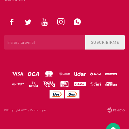





SUSCRIBIRME
© Copyright 2026 / Veroca Joyas