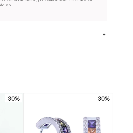
 de uso
30
30
30
30