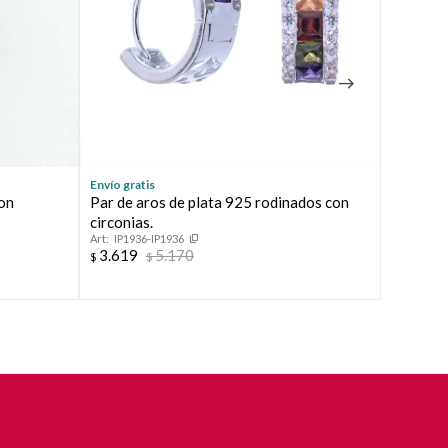
Envío gratis
Envío grat
con
Par de aros de plata 925 rodinados con
Caravana
IP1879
circonias.
3.619
$
IP1936-IP1936
3.619
5.170
$
$