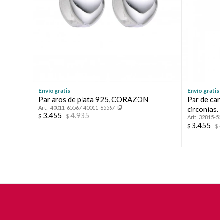
Envío gratis
Envío gratis
Par aros de plata 925, CORAZON
Par de ca
40011-65567-40011-65567
circonias.
3.455
4.935
$
$
32815-5
3.455
$
$