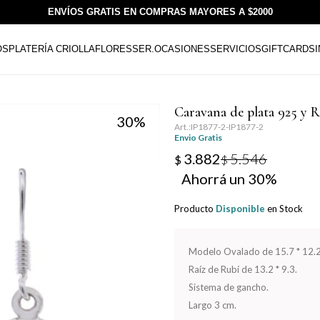
ENVÍOS GRATIS EN COMPRAS MAYORES A $2000
OS
PLATERÍA CRIOLLA
FLORESSER.
OCASIONES
SERVICIOS
GIFTCARDS
Caravana de plata 925 y R
30
IP1877-2-IP1877-2
Envio Gratis
3.882
5.546
$
$
30
Producto
Disponible
en Stock
Modelo Ovalado de 15.7 * 12.
Raíz de Rubí de 13.2 * 9.3.
Sistema de gancho.
Largo 3 cm.