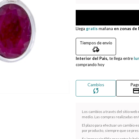
Llega
gratis
mañana
en zonas de
Tiempos de envío
delivery_truck_speed
Interior del Pais,
te llega entre
lu
comprando hoy
Cambios
Pag
sync
credit_ca
Los cambios a través del sitio web
medio. Las compras realizadas en t
El plazo para efectuar un cambio e
por producto, siempre que se presen
Es imprescindible presentar la bole