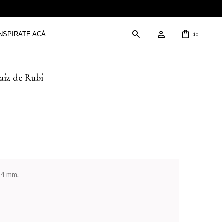
INSPIRATE ACÁ
0
$
aíz de Rubí
24 mm.