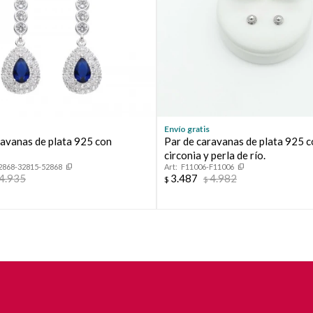
Continuar
Envío gratis
ravanas de plata 925 con
Par de caravanas de plata 925 
circonia y perla de río.
2868-32815-52868
F11006-F11006
4.935
3.487
4.982
$
$