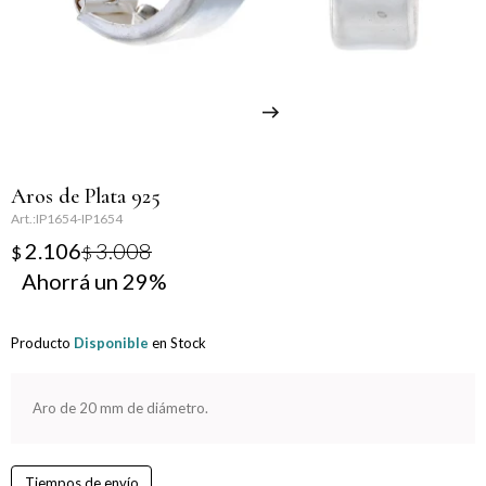
Llaveros
Día de la Mujer
Día de la Secretaria
Día del Abuelo
Aros de Plata 925
Día del Amigo
IP1654-IP1654
2.106
3.008
$
$
Día del Maestro
29
Día del Padre
Producto
Disponible
en Stock
Graduación
Aro de 20 mm de diámetro.
Nacimiento
San Valentín
Tiempos de envío