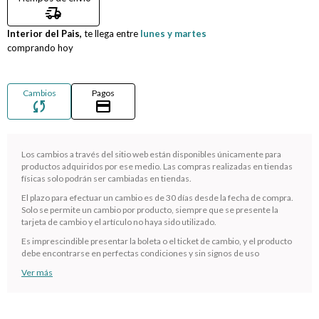
delivery_truck_speed
Compromiso
Interior del Pais,
te llega entre
lunes y martes
comprando hoy
Día del niño
Cambios
Pagos
sync
credit_card
Los cambios a través del sitio web están disponibles únicamente para
productos adquiridos por ese medio. Las compras realizadas en tiendas
físicas solo podrán ser cambiadas en tiendas.
El plazo para efectuar un cambio es de 30 días desde la fecha de compra.
Solo se permite un cambio por producto, siempre que se presente la
tarjeta de cambio y el artículo no haya sido utilizado.
¡Sumate a la forma más ágil de comprar!
Es imprescindible presentar la boleta o el ticket de cambio, y el producto
Comprá en 3 cuotas sin recargo o hasta en 12
debe encontrarse en perfectas condiciones y sin signos de uso
cuotas * ¡Solo con tu cédula!
Ver más
* sujeto aprobación crediticia.
Verifica si estás calificado para comprar con Pago
Comprá ahora y Pagá
Después:
Después, hasta en 12
Estás calificado para comprar usando Pago