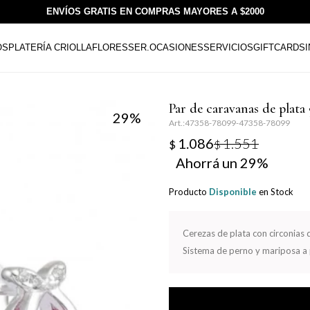
ENVÍOS GRATIS EN COMPRAS MAYORES A $2000
OS
PLATERÍA CRIOLLA
FLORESSER.
OCASIONES
SERVICIOS
GIFTCARDS
Par de caravanas de plat
29
47358-78099-47358-78099
1.086
1.551
$
$
29
Producto
Disponible
en Stock
Cerezas de plata con circonias
Sistema de perno y mariposa a 