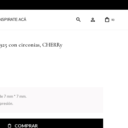
INSPIRATE ACÁ
0
$
a 925 con circonias, CHERRy
 de 7 mm * 7 mm.
presión.
COMPRAR