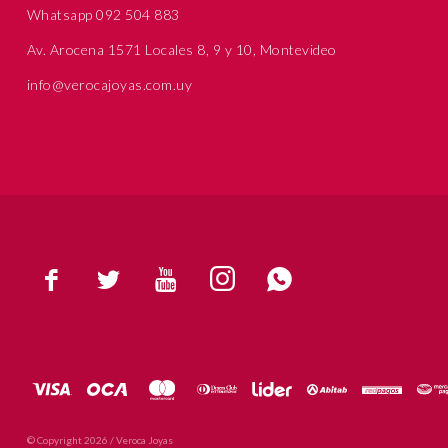
Whatsapp 092 504 883
Av. Arocena 1571 Locales 8, 9 y 10, Montevideo
info@verocajoyas.com.uy





© Copyright 2026 / Veroca Joyas