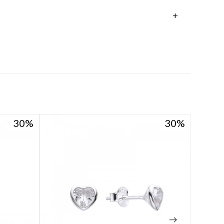
30
30
30
30