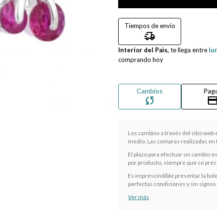
Tiempos de envío
delivery_truck_speed
Interior del Pais,
te llega entre
lu
comprando hoy
Cambios
Pag
sync
credit_ca
Los cambios a través del sitio web
medio. Las compras realizadas en t
El plazo para efectuar un cambio e
por producto, siempre que se presen
Es imprescindible presentar la bole
perfectas condiciones y sin signos
Ver más