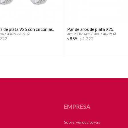
s de plata 925 con circonias.
Par de aros de plata 925.
2077-43435-72077
28087-44219-28087-44219
.222
855
1.222
$
$
EMPRESA
Sobre Veroca Joyas