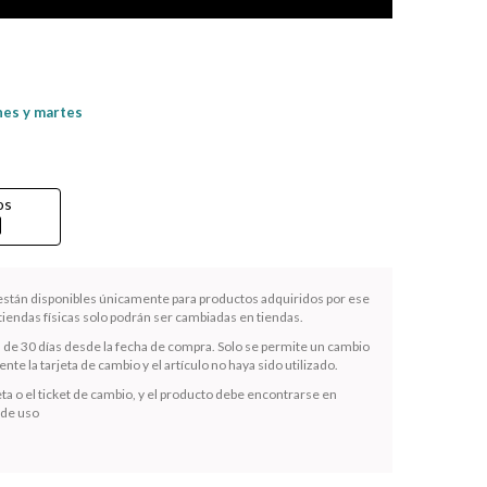
nes y martes
os
rd
 están disponibles únicamente para productos adquiridos por ese
iendas físicas solo podrán ser cambiadas en tiendas.
s de 30 días desde la fecha de compra. Solo se permite un cambio
te la tarjeta de cambio y el artículo no haya sido utilizado.
ta o el ticket de cambio, y el producto debe encontrarse en
 de uso