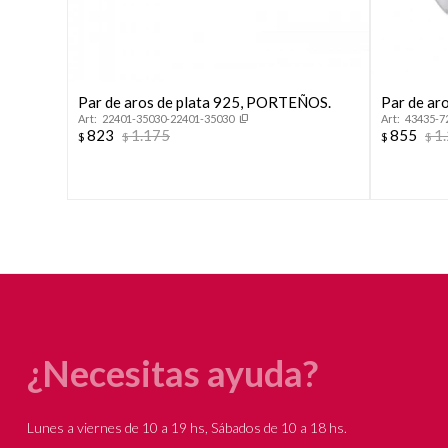
Par de aros de plata 925, PORTEÑOS.
Par de aro
22401-35030-22401-35030
43435-7
823
1.175
855
1
$
$
$
$
¿Necesitas ayuda?
Lunes a viernes de 10 a 19 hs, Sábados de 10 a 18 hs.