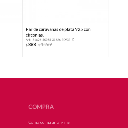
Par de caravanas de plata 925 con
Par de c
circonias.
de oro a
31626-50935-31626-50935
IP183
888
1.269
921
$
$
$
$
COMPRA
Como comprar on-line