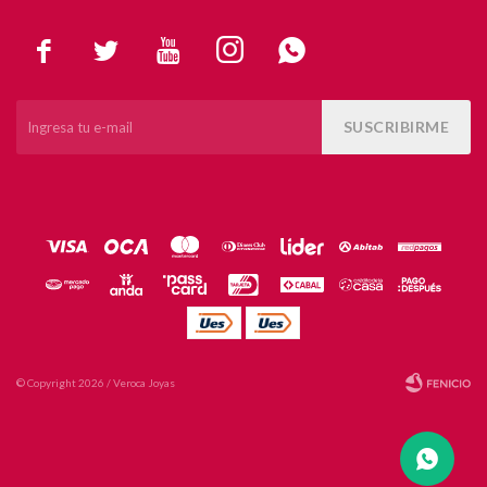





SUSCRIBIRME
© Copyright 2026 / Veroca Joyas