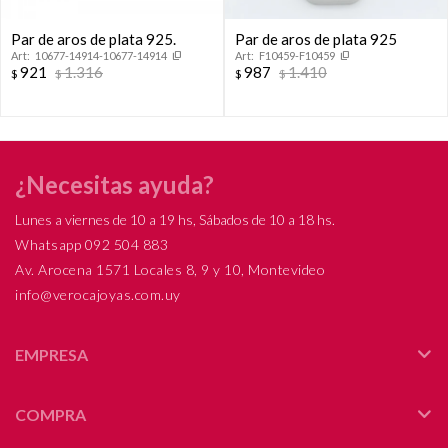
Par de aros de plata 925.
Par de aros de plata 925
10677-14914-10677-14914
F10459-F10459
921
1.316
987
1.410
$
$
$
$
¿Necesitas ayuda?
Lunes a viernes de 10 a 19 hs, Sábados de 10 a 18 hs.
Whatsapp 092 504 883
Av. Arocena 1571 Locales 8, 9 y 10, Montevideo
info@verocajoyas.com.uy
EMPRESA
COMPRA