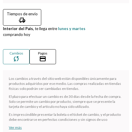
Compromiso
Tiempos de envío
delivery_truck_speed
Día del niño
Interior del Pais,
te llega entre
lunes y martes
comprando hoy
Cambios
Pagos
sync
credit_card
Los cambios a través del sitio web están disponibles únicamente para
productos adquiridos por ese medio. Las compras realizadas en tiendas
físicas solo podrán ser cambiadas en tiendas.
El plazo para efectuar un cambio es de 30 días desde la fecha de compra.
¡Sumate a la forma más ágil de comprar!
Solo se permite un cambio por producto, siempre que se presente la
tarjeta de cambio y el artículo no haya sido utilizado.
Comprá en 3 cuotas sin recargo o hasta en 12
cuotas * ¡Solo con tu cédula!
Es imprescindible presentar la boleta o el ticket de cambio, y el producto
debe encontrarse en perfectas condiciones y sin signos de uso
* sujeto aprobación crediticia.
Ver más
Verifica si estás calificado para comprar con Pago
Comprá ahora y Pagá