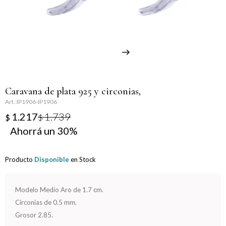
Llaveros
Día de la Mujer
Día de la Secretaria
Día del Abuelo
Caravana de plata 925 y circonias,
Día del Amigo
IP1906-IP1906
1.217
1.739
$
$
Día del Maestro
30
Día del Padre
Producto
Disponible
en Stock
Graduación
Modelo Medio Aro de 1.7 cm.
Nacimiento
Circonias de 0.5 mm.
Grosor 2.85.
San Valentín