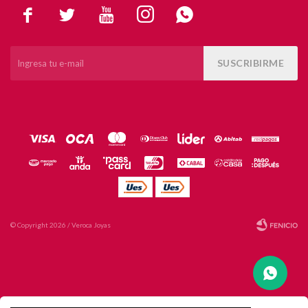





SUSCRIBIRME
© Copyright 2026 / Veroca Joyas