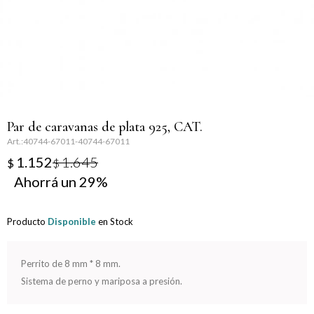
Llaveros
Día de la Mujer
Día de la Secretaria
Día del Abuelo
Par de caravanas de plata 925, CAT.
Día del Amigo
40744-67011-40744-67011
1.152
1.645
$
$
Día del Maestro
29
Día del Padre
Producto
Disponible
en Stock
Graduación
Perrito de 8 mm * 8 mm.
Nacimiento
Sistema de perno y mariposa a presión.
San Valentín