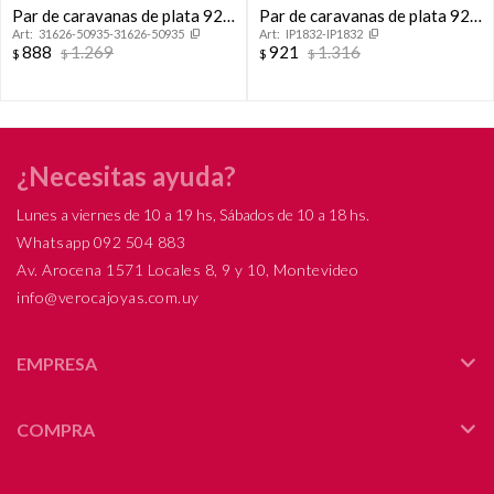
Par de caravanas de plata 925
Par de caravanas de plata 925
31626-50935-31626-50935
IP1832-IP1832
con circonias.
con baño de oro amarillo y
888
1.269
921
1.316
$
$
$
$
circonia.
¿Necesitas ayuda?
Lunes a viernes de 10 a 19 hs, Sábados de 10 a 18 hs.
Whatsapp 092 504 883
Av. Arocena 1571 Locales 8, 9 y 10, Montevideo
info@verocajoyas.com.uy
EMPRESA
COMPRA