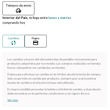
Tiempos de envío
Compromiso
delivery_truck_speed
Interior del Pais,
te llega entre
lunes y martes
Día del niño
comprando hoy
Cambios
Pagos
sync
credit_card
Los cambios a través del sitio web están disponibles únicamente para
productos adquiridos por ese medio. Las compras realizadas en tiendas
físicas solo podrán ser cambiadas en tiendas.
El plazo para efectuar un cambio es de 30 días desde la fecha de compra.
Solo se permite un cambio por producto, siempre que se presente la
¡Sumate a la forma más ágil de comprar!
tarjeta de cambio y el artículo no haya sido utilizado.
Comprá en 3 cuotas sin recargo o hasta en 12
Es imprescindible presentar la boleta o el ticket de cambio, y el producto
cuotas * ¡Solo con tu cédula!
debe encontrarse en perfectas condiciones y sin signos de uso
* sujeto aprobación crediticia.
Ver más
Verifica si estás calificado para comprar con Pago
Comprá ahora y Pagá
Después: