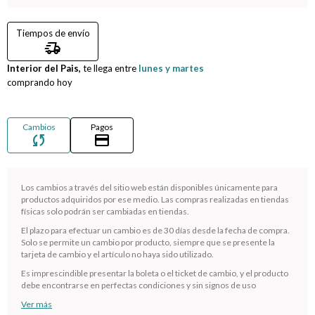
Compromiso
Tiempos de envío
delivery_truck_speed
Día del niño
Interior del Pais,
te llega entre
lunes y martes
comprando hoy
Cambios
Pagos
sync
credit_card
Los cambios a través del sitio web están disponibles únicamente para
productos adquiridos por ese medio. Las compras realizadas en tiendas
físicas solo podrán ser cambiadas en tiendas.
El plazo para efectuar un cambio es de 30 días desde la fecha de compra.
¡Sumate a la forma más ágil de comprar!
Solo se permite un cambio por producto, siempre que se presente la
tarjeta de cambio y el artículo no haya sido utilizado.
Comprá en 3 cuotas sin recargo o hasta en 12
cuotas * ¡Solo con tu cédula!
Es imprescindible presentar la boleta o el ticket de cambio, y el producto
debe encontrarse en perfectas condiciones y sin signos de uso
* sujeto aprobación crediticia.
Ver más
Verifica si estás calificado para comprar con Pago
Comprá ahora y Pagá