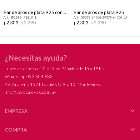
Par de aros de plata 925 con
Par de aros de plata 925
IP1819-IP1819
39379-64506-39379-64506
circonias.
2.303
3.290
2.303
3.290
$
$
$
$
¿Necesitas ayuda?
Lunes a viernes de 10 a 19 hs, Sábados de 10 a 18 hs.
Whatsapp 092 504 883
Av. Arocena 1571 Locales 8, 9 y 10, Montevideo
info@verocajoyas.com.uy
EMPRESA
COMPRA