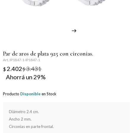
Llaveros
Día de la Mujer
Día de la Secretaria
Día del Abuelo
Par de aros de plata 925 con circonias.
Día del Amigo
IP1847-1-IP1847-1
2.402
3.431
$
$
Día del Maestro
29
Día del Padre
Producto
Disponible
en Stock
Graduación
Diámetro 2.4 cm.
Nacimiento
Ancho 2 mm.
Circonias en parte frontal.
San Valentín