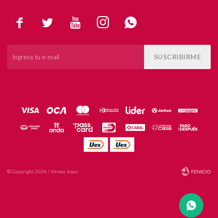





SUSCRIBIRME
© Copyright 2026 / Veroca Joyas