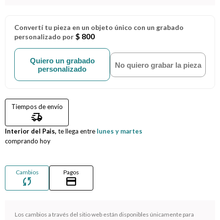
Compromiso
Convertí tu pieza en un objeto único con un grabado
$ 800
personalizado por
Día del niño
Quiero un grabado
No quiero grabar la pieza
personalizado
Tiempos de envío
delivery_truck_speed
Interior del Pais,
te llega entre
lunes y martes
comprando hoy
Cambios
Pagos
sync
credit_card
¡Sumate a la forma más ágil de comprar!
Los cambios a través del sitio web están disponibles únicamente para