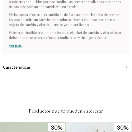
productos adquiridos por ese medio. Las compras realizadas en tiendas
Comprá en 3 cuotas sin recargo o hasta en 12
físicas solo podrán ser cambiadas en tiendas.
cuotas * ¡Solo con tu cédula!
El plazo para efectuar un cambio es de 30 días desde la fecha de compra.
* sujeto aprobación crediticia.
Solo se permite un cambio por producto, siempre que se presente la
Verifica si estás calificado para comprar con Pago
tarjeta de cambio y el artículo no haya sido utilizado.
Comprá ahora y Pagá
Después:
Después, hasta en 12
Estás calificado para comprar usando Pago
Es imprescindible presentar la boleta o el ticket de cambio, y el producto
Cédula de identidad
debe encontrarse en perfectas condiciones y sin signos de uso
cuotas y sin tocar tu
Después.
Ups!
tarjeta de crédito
Ver más
¡Algo salió mal!
Parece que no tenes oferta, lamentamos el
¡Tenés hasta
para comprar en las cuotas que
Celular
inconveniente, por cualquier duda contactanos
Por favor intenta nuevamente mas tarde.
prefieras!
en
preguntas@pagodespues.com.uy
Elegí tus productos preferidos
Características
Fecha de nacimiento
Elegís Pago Después como metodo de pago
* sujeto a aprobación crediticia. El monto disponible puede
variar por comercio
Día
Mes
Año
Continuar
Productos que te pueden interesar
30
30
30
30