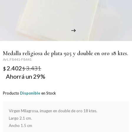
Llaveros
Día de la Mujer
Día de la Secretaria
Día del Abuelo
Medalla religiosa de plata 925 y double en oro 18 ktes.
Día del Amigo
F8441-F8441
2.402
3.431
$
$
Día del Maestro
29
Día del Padre
Producto
Disponible
en Stock
Graduación
Virgen Milagrosa, imagen en double de oro 18 ktes.
Nacimiento
Largo 2.1 cm.
Ancho 1.5 cm
San Valentín