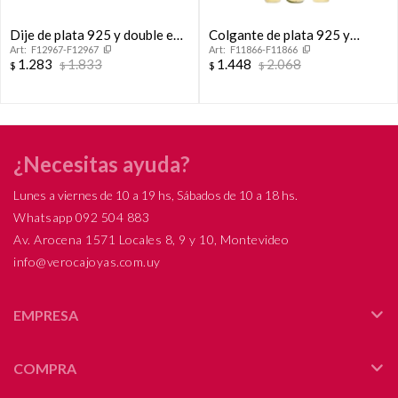
Dije de plata 925 y double en
Colgante de plata 925 y
F12967-F12967
F11866-F11866
oro 18 ktes con circonias
double en oro 18 ktes.
1.283
1.833
1.448
2.068
$
$
$
$
¿Necesitas ayuda?
Lunes a viernes de 10 a 19 hs, Sábados de 10 a 18 hs.
Whatsapp 092 504 883
Av. Arocena 1571 Locales 8, 9 y 10, Montevideo
info@verocajoyas.com.uy
EMPRESA
COMPRA