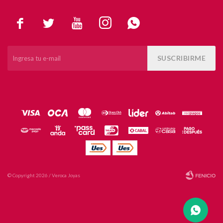





SUSCRIBIRME
© Copyright 2026 / Veroca Joyas