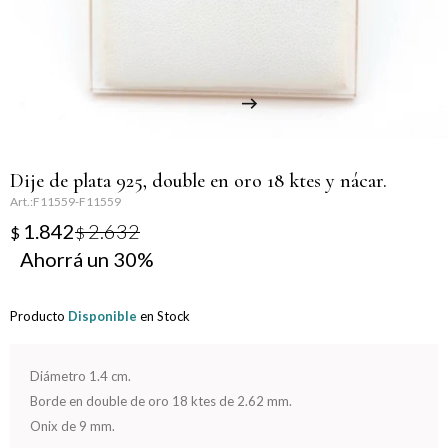
Llaveros
Día de la Mujer
Día de la Secretaria
Día del Abuelo
Dije de plata 925, double en oro 18 ktes y nácar.
Día del Amigo
F11559-F11559
1.842
2.632
$
$
Día del Maestro
30
Día del Padre
Producto
Disponible
en Stock
Graduación
Diámetro 1.4 cm.
Nacimiento
Borde en double de oro 18 ktes de 2.62 mm.
Onix de 9 mm.
San Valentín