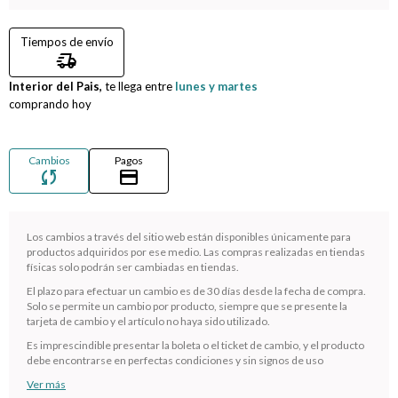
Compromiso
Tiempos de envío
delivery_truck_speed
Día del niño
Interior del Pais,
te llega entre
lunes y martes
comprando hoy
Cambios
Pagos
sync
credit_card
Los cambios a través del sitio web están disponibles únicamente para
productos adquiridos por ese medio. Las compras realizadas en tiendas
físicas solo podrán ser cambiadas en tiendas.
El plazo para efectuar un cambio es de 30 días desde la fecha de compra.
¡Sumate a la forma más ágil de comprar!
Solo se permite un cambio por producto, siempre que se presente la
tarjeta de cambio y el artículo no haya sido utilizado.
Comprá en 3 cuotas sin recargo o hasta en 12
cuotas * ¡Solo con tu cédula!
Es imprescindible presentar la boleta o el ticket de cambio, y el producto
debe encontrarse en perfectas condiciones y sin signos de uso
* sujeto aprobación crediticia.
Ver más
Verifica si estás calificado para comprar con Pago
Comprá ahora y Pagá