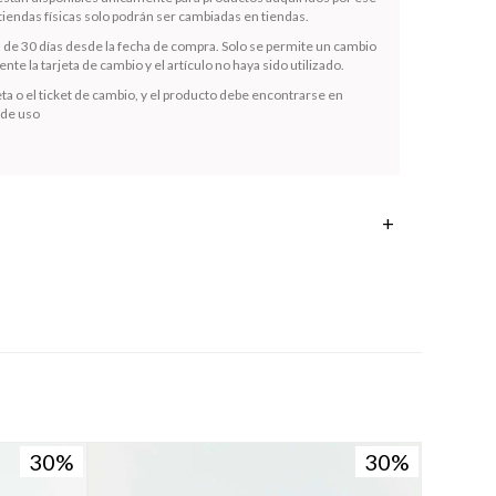
iendas físicas solo podrán ser cambiadas en tiendas.
s de 30 días desde la fecha de compra. Solo se permite un cambio
te la tarjeta de cambio y el artículo no haya sido utilizado.
ta o el ticket de cambio, y el producto debe encontrarse en
 de uso
30
30
30
30