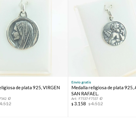
* sujeto a aprobación crediticia. El monto disponible puede
variar por comercio
Día
Mes
Año
Continuar
Envío gratis
eligiosa de plata 925, VIRGEN
Medalla religiosa de plata 925
SAN RAFAEL.
7542
F7537-F7537
4.512
3.158
4.512
$
$