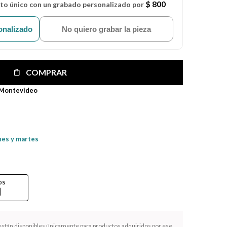
$ 800
eto único con un grabado personalizado por
onalizado
No quiero grabar la pieza
COMPRAR
 Montevideo
nes y martes
os
rd
 están disponibles únicamente para productos adquiridos por ese