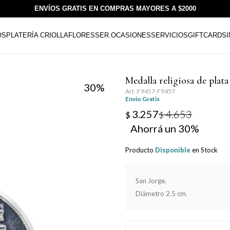
ENVÍOS GRATIS EN COMPRAS MAYORES A $2000
OS
PLATERÍA CRIOLLA
FLORESSER.
OCASIONES
SERVICIOS
GIFTCARDS
Medalla religiosa de pla
30
F9457-F9457
Envio Gratis
3.257
4.653
$
$
30
Producto
Disponible
en Stock
San Jorge.
Diámetro 2.5 cm.