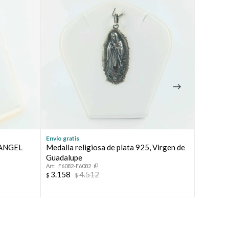
Envío gratis
Envío grat
, ANGEL
Medalla religiosa de plata 925, Virgen de
Medalla 
Guadalupe
María Re
F6082-F6082
F4415
3.158
4.512
3.158
$
$
$