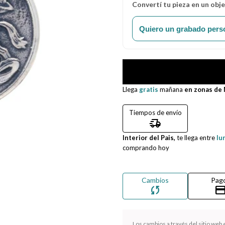
Convertí tu pieza en un obj
Quiero un grabado pers
Llega
gratis
mañana
en zonas de
Tiempos de envío
delivery_truck_speed
Interior del Pais,
te llega entre
lu
comprando hoy
Cambios
Pag
sync
credit_ca
Los cambios a través del sitio web