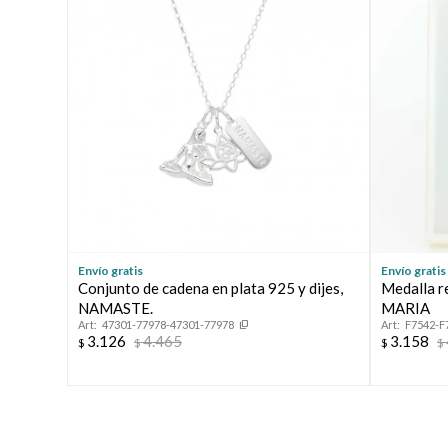
Envío gratis
Envío gratis
Conjunto de cadena en plata 925 y dijes,
Medalla r
NAMASTE.
MARIA
47301-77978-47301-77978
F7542-F
3.126
4.465
3.158
$
$
$
$