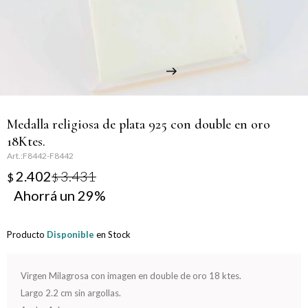
Llaveros
Día de la Mujer
Día de la Secretaria
Día del Abuelo
Medalla religiosa de plata 925 con double en oro
Día del Amigo
18Ktes.
F8442-F8442
Día del Maestro
2.402
3.431
$
$
29
Día del Padre
Graduación
Producto
Disponible
en Stock
Nacimiento
Virgen Milagrosa con imagen en double de oro 18 ktes.
Largo 2.2 cm sin argollas.
San Valentín