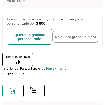
Ancho 1.6 cm.
Compromiso
Convertí tu pieza en un objeto único con un grabado
Día del niño
$ 800
personalizado por
Quiero un grabado
No quiero grabar la pieza
personalizado
Tiempos de envío
delivery_truck_speed
Interior del Pais,
te llega entre
lunes y martes
comprando hoy
Cambios
Pagos
sync
credit_card
¡Sumate a la forma más ágil de comprar!