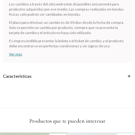
Los cambios a través del sitio web están disponibles únicamente para
Comprá en 3 cuotas sin recargo o hasta en 12
productos adquiridos por ese medio. Las compras realizadas en tiendas
cuotas * ¡Solo con tu cédula!
físicas solo podrán ser cambiadas en tiendas.
* sujeto aprobación crediticia.
El plazo para efectuar un cambio es de 30 días desde la fecha de compra.
Verifica si estás calificado para comprar con Pago
Solo se permite un cambio por producto, siempre que se presente la
Comprá ahora y Pagá
Después:
tarjeta de cambio y el artículo no haya sido utilizado.
Después, hasta en 12
Estás calificado para comprar usando Pago
Cédula de identidad
Es imprescindible presentar la boleta o el ticket de cambio, y el producto
cuotas y sin tocar tu
Después.
Ups!
debe encontrarse en perfectas condiciones y sin signos de uso
tarjeta de crédito
¡Algo salió mal!
Parece que no tenes oferta, lamentamos el
Ver más
¡Tenés hasta
para comprar en las cuotas que
Celular
inconveniente, por cualquier duda contactanos
Por favor intenta nuevamente mas tarde.
prefieras!
en
preguntas@pagodespues.com.uy
Elegí tus productos preferidos
Fecha de nacimiento
Características
Elegís Pago Después como metodo de pago
* sujeto a aprobación crediticia. El monto disponible puede
variar por comercio
Día
Mes
Año
Continuar
Productos que te pueden interesar