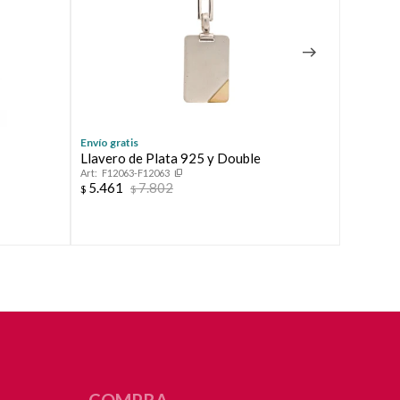
Envío gratis
Envío grat
Llavero de Plata 925 y Double
Sistema 
F12063-F12063
largo 3,
5.461
7.802
$
$
F5845
4cm*11m
5.692
$
COMPRA