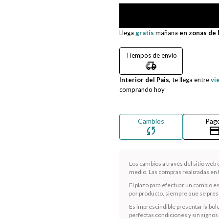
Llega
gratis
mañana
en zonas de
Tiempos de envío
delivery_truck_speed
Interior del Pais,
te llega entre
vi
comprando hoy
Cambios
Pag
sync
credit_ca
Los cambios a través del sitio web
medio. Las compras realizadas en t
El plazo para efectuar un cambio e
por producto, siempre que se presen
Es imprescindible presentar la bole
perfectas condiciones y sin signos