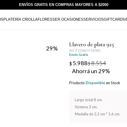
ENVÍOS GRATIS EN COMPRAS MAYORES A $2000
OS
PLATERÍA CRIOLLA
FLORESSER.
OCASIONES
SERVICIOS
GIFTCARDS
Llavero de plata 925
29
F12065-F12065
Envio Gratis
5.988
8.554
$
$
29
Producto
Disponible
en Stock
Largo total 8 cm.
Sistema 3 cm.
Medalla de 2.2 cm * 1.6 cm.