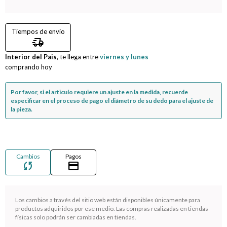
Compromiso
Tiempos de envío
delivery_truck_speed
Día del niño
Interior del Pais,
te llega entre
viernes y lunes
comprando hoy
Por favor, si el articulo requiere un ajuste en la medida, recuerde
especificar en el proceso de pago el diámetro de su dedo para el ajuste de
la pieza.
Cambios
Pagos
sync
credit_card
Los cambios a través del sitio web están disponibles únicamente para
¡Sumate a la forma más ágil de comprar!
productos adquiridos por ese medio. Las compras realizadas en tiendas
físicas solo podrán ser cambiadas en tiendas.
Comprá en 3 cuotas sin recargo o hasta en 12