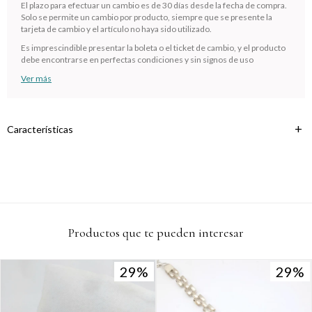
cuotas * ¡Solo con tu cédula!
El plazo para efectuar un cambio es de 30 días desde la fecha de compra.
Solo se permite un cambio por producto, siempre que se presente la
* sujeto aprobación crediticia.
tarjeta de cambio y el artículo no haya sido utilizado.
Verifica si estás calificado para comprar con Pago
Comprá ahora y Pagá
Es imprescindible presentar la boleta o el ticket de cambio, y el producto
Después:
debe encontrarse en perfectas condiciones y sin signos de uso
Después, hasta en 12
Estás calificado para comprar usando Pago
Cédula de identidad
cuotas y sin tocar tu
Después.
Ver más
Ups!
tarjeta de crédito
¡Algo salió mal!
Parece que no tenes oferta, lamentamos el
¡Tenés hasta
para comprar en las cuotas que
Celular
inconveniente, por cualquier duda contactanos
Por favor intenta nuevamente mas tarde.
prefieras!
en
preguntas@pagodespues.com.uy
Características
Elegí tus productos preferidos
Fecha de nacimiento
Elegís Pago Después como metodo de pago
* sujeto a aprobación crediticia. El monto disponible puede
variar por comercio
Día
Mes
Año
Continuar
Productos que te pueden interesar
29
29
29
29