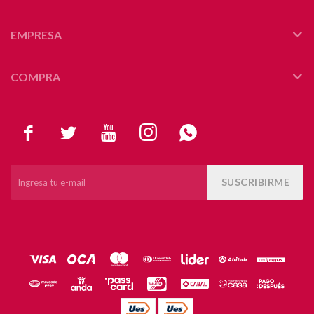
EMPRESA
COMPRA





SUSCRIBIRME