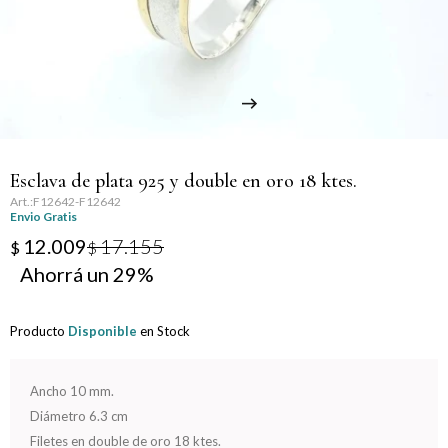
Llaveros
Día de la Mujer
Día de la Secretaria
Día del Abuelo
Esclava de plata 925 y double en oro 18 ktes.
Día del Amigo
F12642-F12642
Envio Gratis
Día del Maestro
12.009
17.155
$
$
29
Día del Padre
Producto
Disponible
en Stock
Graduación
Nacimiento
Ancho 10 mm.
Diámetro 6.3 cm
San Valentín
Filetes en double de oro 18 ktes.