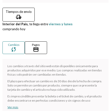
Compromiso
Tiempos de envío
delivery_truck_speed
Día del niño
Interior del Pais,
te llega entre
viernes y lunes
comprando hoy
Cambios
Pagos
sync
credit_card
Los cambios a través del sitio web están disponibles únicamente para
productos adquiridos por ese medio. Las compras realizadas en tiendas
físicas solo podrán ser cambiadas en tiendas.
El plazo para efectuar un cambio es de 30 días desde la fecha de compra.
¡Sumate a la forma más ágil de comprar!
Solo se permite un cambio por producto, siempre que se presente la
tarjeta de cambio y el artículo no haya sido utilizado.
Comprá en 3 cuotas sin recargo o hasta en 12
cuotas * ¡Solo con tu cédula!
Es imprescindible presentar la boleta o el ticket de cambio, y el producto
debe encontrarse en perfectas condiciones y sin signos de uso
* sujeto aprobación crediticia.
Ver más
Verifica si estás calificado para comprar con Pago
Comprá ahora y Pagá