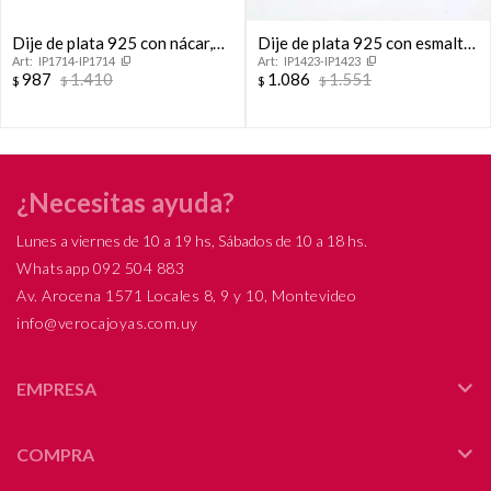
Dije de plata 925 con nácar,
Dije de plata 925 con esmalte,
IP1714-IP1714
IP1423-IP1423
DELFIN.
ESTRELLA FUGAZ.
987
1.410
1.086
1.551
$
$
$
$
¿Necesitas ayuda?
Lunes a viernes de 10 a 19 hs, Sábados de 10 a 18 hs.
Whatsapp 092 504 883
Av. Arocena 1571 Locales 8, 9 y 10, Montevideo
info@verocajoyas.com.uy
EMPRESA
COMPRA