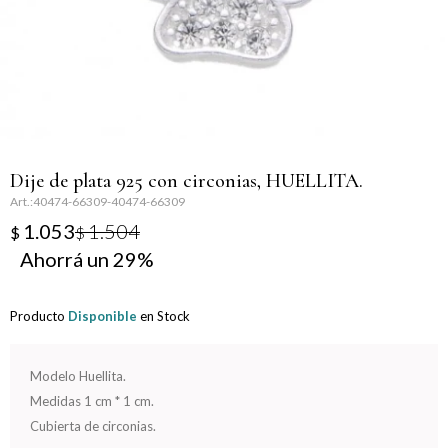
Llaveros
Día de la Mujer
Día de la Secretaria
Día del Abuelo
Dije de plata 925 con circonias, HUELLITA.
Día del Amigo
40474-66309-40474-66309
1.053
1.504
$
$
Día del Maestro
29
Día del Padre
Producto
Disponible
en Stock
Graduación
Modelo Huellita.
Nacimiento
Medidas 1 cm * 1 cm.
Cubierta de circonias.
San Valentín