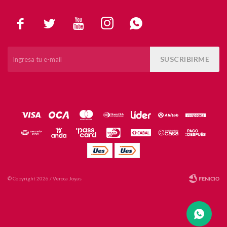





SUSCRIBIRME
© Copyright 2026 / Veroca Joyas