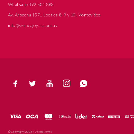
Whatsapp 092 504 883
Av. Arocena 1571 Locales 8, 9 y 10, Montevideo
info@verocajoyas.com.uy





© Copyright 2026 / Veroca Joyas