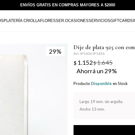
ENVÍOS GRATIS EN COMPRAS MAYORES A $2000
OS
PLATERÍA CRIOLLA
FLORESSER.
OCASIONES
SERVICIOS
GIFTCARDS
Dije de plata 925 con e
29
IP1436-IP1436
1.152
1.645
$
$
29
Producto
Disponible
en Stock
Largo 19 mm. sin argolla.
Ancho 13 mm.