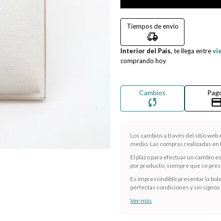
Tiempos de envío
delivery_truck_speed
Interior del Pais,
te llega entre
vi
comprando hoy
Cambios
Pag
sync
credit_ca
Los cambios a través del sitio web
medio. Las compras realizadas en t
El plazo para efectuar un cambio e
por producto, siempre que se presen
Es imprescindible presentar la bole
perfectas condiciones y sin signos
Ver más