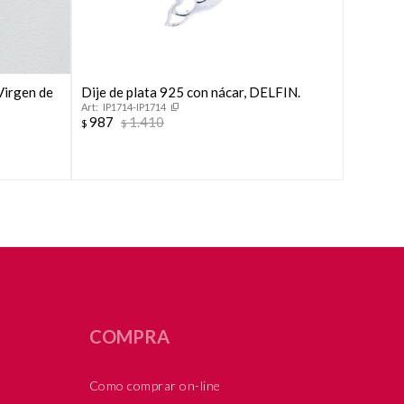
Virgen de
Dije de plata 925 con nácar, DELFIN.
Colgante
IP1714-IP1714
F9347
987
1.410
987
$
$
$
$
COMPRA
Como comprar on-line