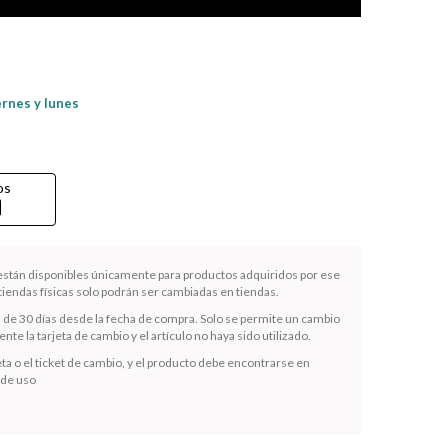
ernes y lunes
os
rd
 están disponibles únicamente para productos adquiridos por ese
iendas físicas solo podrán ser cambiadas en tiendas.
s de 30 días desde la fecha de compra. Solo se permite un cambio
te la tarjeta de cambio y el artículo no haya sido utilizado.
ta o el ticket de cambio, y el producto debe encontrarse en
 de uso