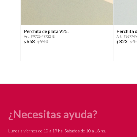
Perchita de plata 925.
Perchita d
F9722-F9722
F6877-F
658
940
823
1
$
$
$
$
¿Necesitas ayuda?
Lunes a viernes de 10 a 19 hs, Sábados de 10 a 18 hs.