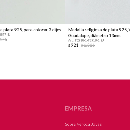
e plata 925, para colocar 3 dijes
Medalla religiosa de plata 925, 
6877
Guadalupe, diámetro 13mm.
.175
F2918-1-F2918-1
921
1.316
$
$
EMPRESA
Sobre Veroca Joyas