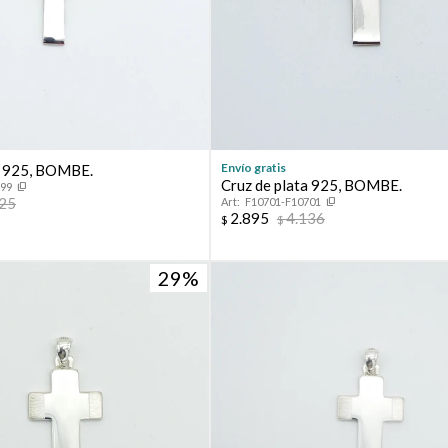
Envío gratis
a 925, BOMBE.
Cruz de plata 925, BOMBE.
699
525
F10701-F10701
2.895
4.136
$
$
29