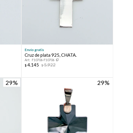
Envío gratis
Cruz de plata 925, CHATA.
F10706-F10706
4.145
5.922
$
$
29
29