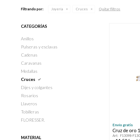
Quitar filtros
Filtrando por:
Joyería
Cruces
CATEGORÍAS
Anillos
Pulseras y esclavas
Cadenas
Caravanas
Medallas
Cruces
Dijes y colgantes
Rosarios
Llaveros
Tobilleras
FLORESSER.
Envío gratis
Cruz de oro 1
F13098-F13
MATERIAL