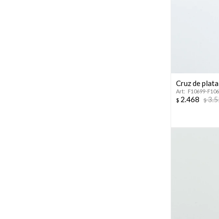
Cruz de plat
F10699-F10
2.468
3.
$
$