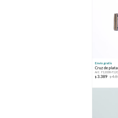
Envío gratis
Cruz de plata
F12038-F12
3.389
4.
$
$