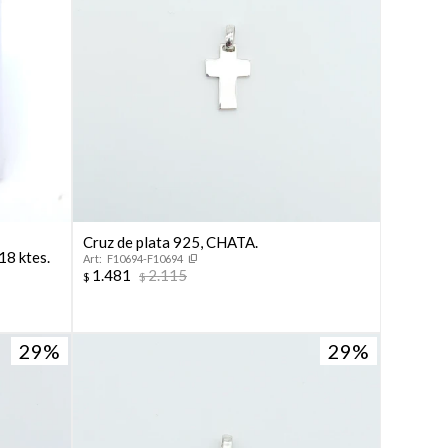
Cruz de plata 925, CHATA.
18 ktes.
F10694-F10694
1.481
2.115
$
$
29
29