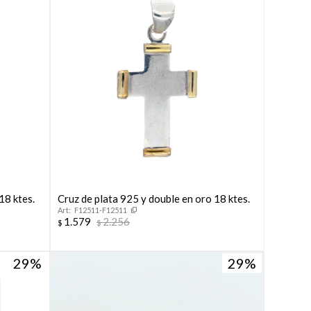
18 ktes.
Cruz de plata 925 y double en oro 18 ktes.
F12511-F12511
1.579
2.256
$
$
29
29