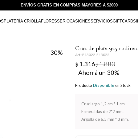
ENVÍOS GRATIS EN COMPRAS MAYORES A $2000
OS
PLATERÍA CRIOLLA
FLORESSER.
OCASIONES
SERVICIOS
GIFTCARDS
Cruz de plata 925 rodina
30
F13022-F13022
1.316
1.880
$
$
30
Producto
Disponible
en Stock
Cruz largo 1,2 cm * 1 cm.
Esmeraldas de 2*2 mm.
Argolla de 6.5 mm * 3 mm.