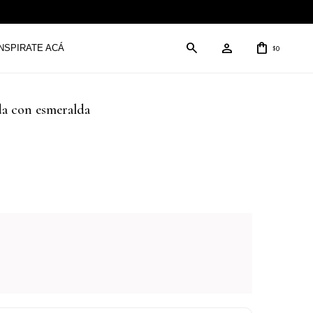
INSPIRATE ACÁ
0
$
da con esmeralda