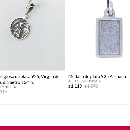
* sujeto a aprobación crediticia. El monto disponible puede
variar por comercio
Día
Mes
Año
Continuar
ligiosa de plata 925, Virgen de
Medalla de plata 925 Arenada
F13054-F13054
, diámetro 13mm.
1.119
1.598
$
$
-F2918-1
.316