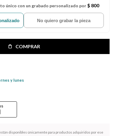
$ 800
eto único con un grabado personalizado por
onalizado
No quiero grabar la pieza
COMPRAR
ernes y lunes
os
rd
 están disponibles únicamente para productos adquiridos por ese