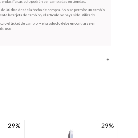
iendas físicas solo podrán ser cambiadas en tiendas.
s de 30 días desde la fecha de compra. Solo se permite un cambio
te la tarjeta de cambio y el artículo no haya sido utilizado.
ta o el ticket de cambio, y el producto debe encontrarse en
 de uso
29
29
29
29