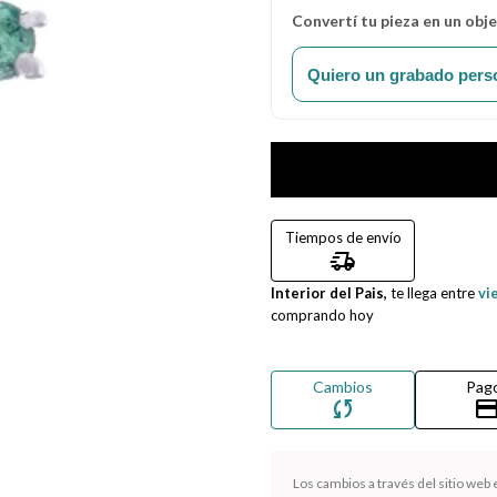
Convertí tu pieza en un obj
Quiero un grabado pers
Tiempos de envío
delivery_truck_speed
Interior del Pais,
te llega entre
vi
comprando hoy
Cambios
Pag
sync
credit_ca
Los cambios a través del sitio web