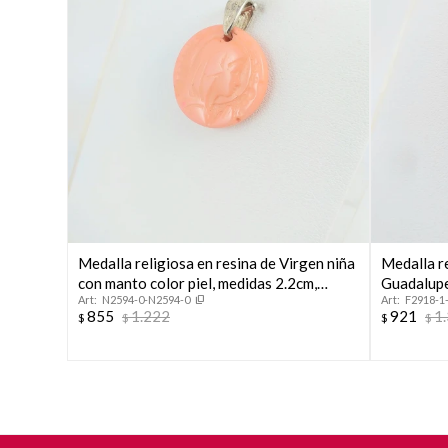
Medalla religiosa en resina de Virgen niña
Medalla re
con manto color piel, medidas 2.2cm,
Guadalupe
N2594-0-N2594-0
F2918-1
argolla de plata 925.
855
1.222
921
1
$
$
$
$