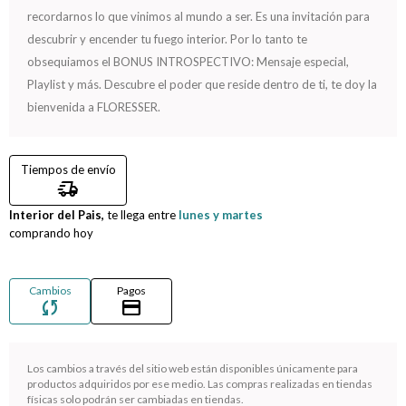
recordarnos lo que vinimos al mundo a ser. Es una invitación para
Compromiso
descubrir y encender tu fuego interior. Por lo tanto te
obsequiamos el BONUS INTROSPECTIVO: Mensaje especial,
Día del niño
Playlist y más. Descubre el poder que reside dentro de ti, te doy la
bienvenida a FLORESSER.
Tiempos de envío
delivery_truck_speed
Interior del Pais,
te llega entre
lunes y martes
comprando hoy
Cambios
Pagos
sync
credit_card
Los cambios a través del sitio web están disponibles únicamente para
¡Sumate a la forma más ágil de comprar!
productos adquiridos por ese medio. Las compras realizadas en tiendas
físicas solo podrán ser cambiadas en tiendas.
Comprá en 3 cuotas sin recargo o hasta en 12