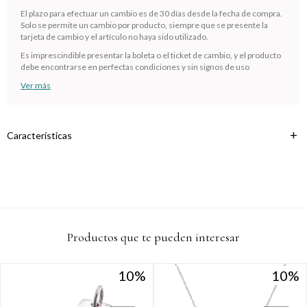
cuotas * ¡Solo con tu cédula!
El plazo para efectuar un cambio es de 30 días desde la fecha de compra.
Solo se permite un cambio por producto, siempre que se presente la
* sujeto aprobación crediticia.
tarjeta de cambio y el artículo no haya sido utilizado.
Verifica si estás calificado para comprar con Pago
Comprá ahora y Pagá
Después:
Es imprescindible presentar la boleta o el ticket de cambio, y el producto
Después, hasta en 12
Estás calificado para comprar usando Pago
debe encontrarse en perfectas condiciones y sin signos de uso
Cédula de identidad
cuotas y sin tocar tu
Después.
Ups!
Ver más
tarjeta de crédito
¡Algo salió mal!
Parece que no tenes oferta, lamentamos el
¡Tenés hasta
para comprar en las cuotas que
Celular
inconveniente, por cualquier duda contactanos
Por favor intenta nuevamente mas tarde.
prefieras!
en
preguntas@pagodespues.com.uy
Características
Elegí tus productos preferidos
Fecha de nacimiento
Elegís Pago Después como metodo de pago
* sujeto a aprobación crediticia. El monto disponible puede
variar por comercio
Día
Mes
Año
Continuar
Productos que te pueden interesar
10
10
10
10