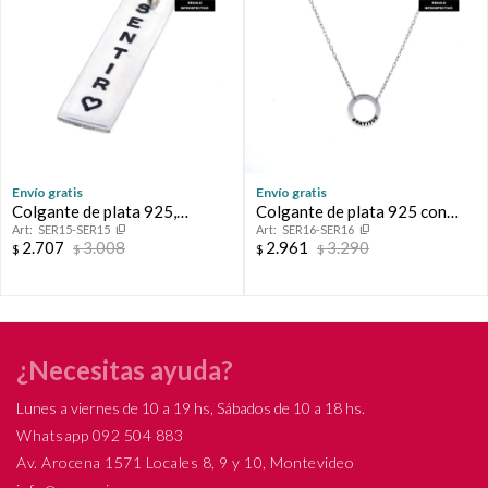
Envío gratis
Envío gratis
Colgante de plata 925,
Colgante de plata 925 con
SER15-SER15
SER16-SER16
SENTIR.
cadena, GRATITUD.
2.707
3.008
2.961
3.290
$
$
$
$
¿Necesitas ayuda?
Lunes a viernes de 10 a 19 hs, Sábados de 10 a 18 hs.
Whatsapp 092 504 883
Av. Arocena 1571 Locales 8, 9 y 10, Montevideo