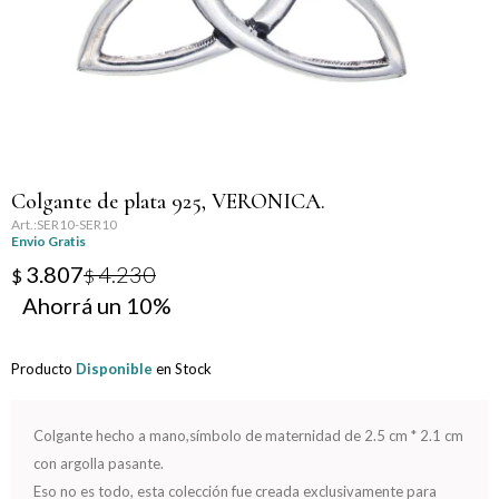
Llaveros
Día de la Mujer
Día de la Secretaria
Día del Abuelo
Colgante de plata 925, VERONICA.
Día del Amigo
SER10-SER10
Envio Gratis
Día del Maestro
3.807
4.230
$
$
10
Día del Padre
Producto
Disponible
en Stock
Graduación
Nacimiento
Colgante hecho a mano,símbolo de maternidad de 2.5 cm * 2.1 cm
con argolla pasante.
San Valentín
Eso no es todo, esta colección fue creada exclusivamente para