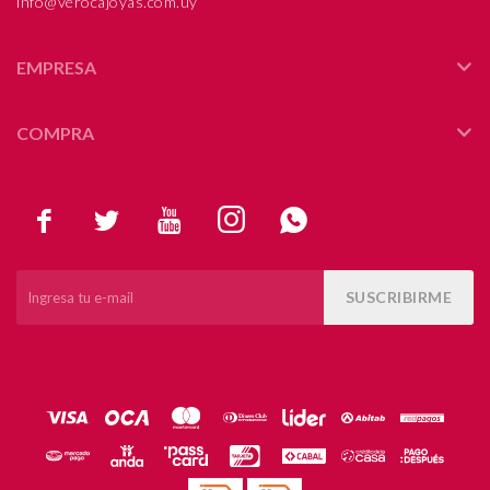
info@verocajoyas.com.uy
EMPRESA
COMPRA





SUSCRIBIRME