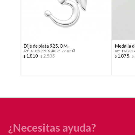
Dije de plata 925, OM.
Medalla de
48125-79109-48125-79109
F6170-F
1.810
2.585
1.875
$
$
$
$
¿Necesitas ayuda?