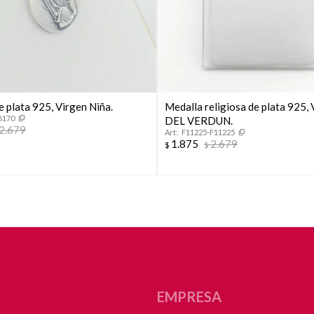
Continuar
 plata 925, Virgen Niña.
Medalla religiosa de plata 925
6170
DEL VERDUN.
2.679
F11225-F11225
1.875
2.679
$
$
EMPRESA