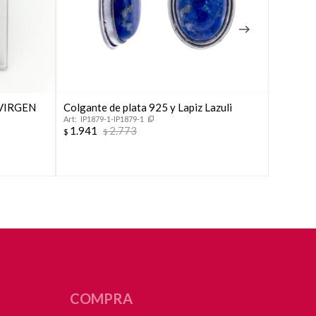
, VIRGEN
Colgante de plata 925 y Lapiz Lazuli
Medalla 
IP1879-1-IP1879-1
Milagro
1.941
2.773
$
$
F5859
1.941
$
COMPRA