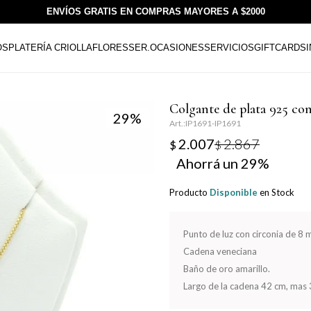
ENVÍOS GRATIS EN COMPRAS MAYORES A $2000
OS
PLATERÍA CRIOLLA
FLORESSER.
OCASIONES
SERVICIOS
GIFTCARDS
Colgante de plata 925 c
29
IP1691-IP1691
2.007
2.867
$
$
29
Producto
Disponible
en Stock
Punto de luz con circonia de 8 
Cadena veneciana
Baño de oro amarillo.
Largo de la cadena 42 cm, mas 