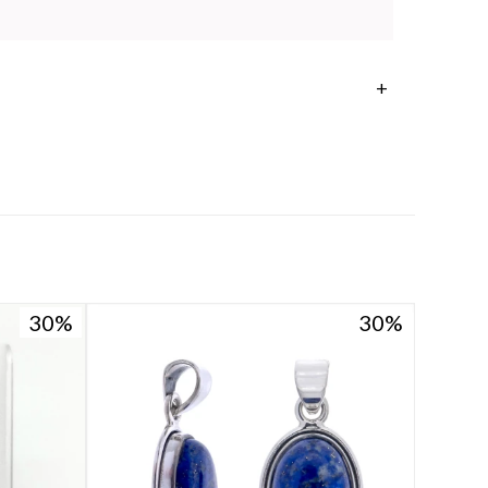
30
30
30
30