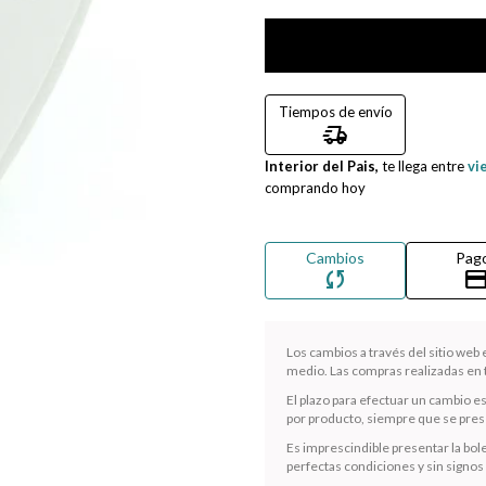
Tiempos de envío
delivery_truck_speed
Interior del Pais,
te llega entre
vi
comprando hoy
Cambios
Pag
sync
credit_ca
Los cambios a través del sitio web
medio. Las compras realizadas en t
El plazo para efectuar un cambio e
por producto, siempre que se presen
Es imprescindible presentar la bole
perfectas condiciones y sin signos