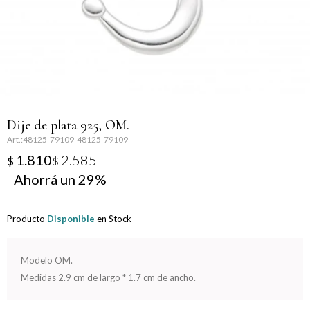
Llaveros
Día de la Mujer
Día de la Secretaria
Día del Abuelo
Dije de plata 925, OM.
Día del Amigo
48125-79109-48125-79109
1.810
2.585
$
$
Día del Maestro
29
Día del Padre
Producto
Disponible
en Stock
Graduación
Modelo OM.
Nacimiento
Medidas 2.9 cm de largo * 1.7 cm de ancho.
San Valentín