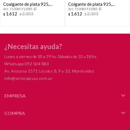
Coalgante de plata 925,
Colgante de plata 925,
F13085-F13085
F13083-F13083
ABOGACÍA.
AUXILIAR DE SERVICIO.
1.612
2.303
1.612
2.303
$
$
$
$
¿Necesitas ayuda?
Lunes a viernes de 10 a 19 hs, Sábados de 10 a 18 hs.
Whatsapp 092 504 883
Av. Arocena 1571 Locales 8, 9 y 10, Montevideo
info@verocajoyas.com.uy
EMPRESA
COMPRA