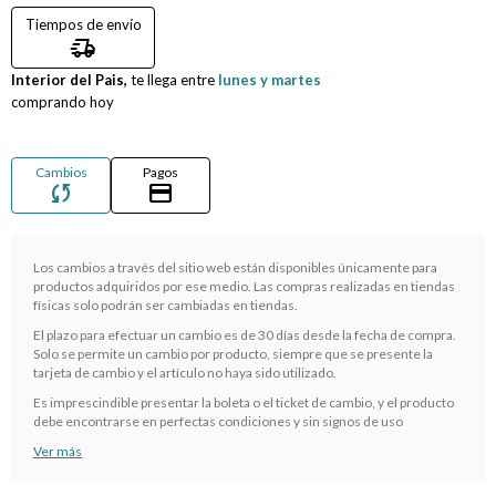
Tiempos de envío
Compromiso
delivery_truck_speed
Interior del Pais,
te llega entre
lunes y martes
Día del niño
comprando hoy
Cambios
Pagos
sync
credit_card
Los cambios a través del sitio web están disponibles únicamente para
productos adquiridos por ese medio. Las compras realizadas en tiendas
físicas solo podrán ser cambiadas en tiendas.
El plazo para efectuar un cambio es de 30 días desde la fecha de compra.
Solo se permite un cambio por producto, siempre que se presente la
¡Sumate a la forma más ágil de comprar!
tarjeta de cambio y el artículo no haya sido utilizado.
Comprá en 3 cuotas sin recargo o hasta en 12
Es imprescindible presentar la boleta o el ticket de cambio, y el producto
cuotas * ¡Solo con tu cédula!
debe encontrarse en perfectas condiciones y sin signos de uso
* sujeto aprobación crediticia.
Ver más
Verifica si estás calificado para comprar con Pago
Comprá ahora y Pagá
Después: