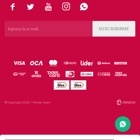





SUSCRIBIRME
© Copyright 2026 / Veroca Joyas