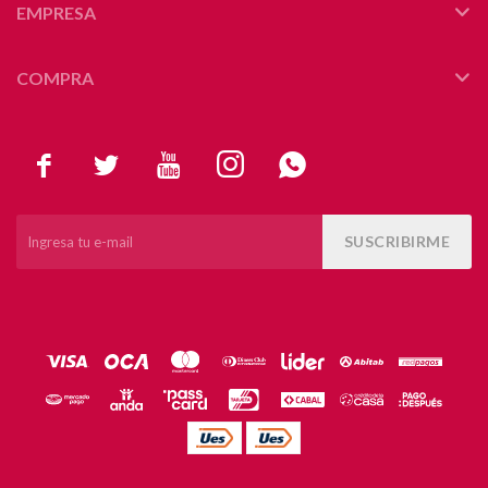
EMPRESA
COMPRA





SUSCRIBIRME