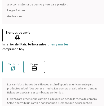
aro con sistema de perno y tuerca a presión.
Compromiso
Largo 1.6 cm.
Ancho 9 mm.
Día del niño
Tiempos de envío
delivery_truck_speed
Interior del Pais,
te llega entre
lunes y martes
comprando hoy
Cambios
Pagos
sync
credit_card
Los cambios a través del sitio web están disponibles únicamente para
productos adquiridos por ese medio. Las compras realizadas en tiendas
físicas solo podrán ser cambiadas en tiendas.
¡Sumate a la forma más ágil de comprar!
El plazo para efectuar un cambio es de 30 días desde la fecha de compra.
Comprá en 3 cuotas sin recargo o hasta en 12
Solo se permite un cambio por producto, siempre que se presente la
cuotas * ¡Solo con tu cédula!