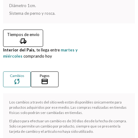
Diámetro 1cm.
Compromiso
Sistema de perno y rosca.
Día del niño
Tiempos de envío
delivery_truck_speed
Interior del Pais,
te llega entre
martes y
miércoles
comprando hoy
Cambios
Pagos
sync
credit_card
Los cambios a través del sitio web están disponibles únicamente para
productos adquiridos por ese medio. Las compras realizadas en tiendas
físicas solo podrán ser cambiadas en tiendas.
¡Sumate a la forma más ágil de comprar!
El plazo para efectuar un cambio es de 30 días desde la fecha de compra.
Comprá en 3 cuotas sin recargo o hasta en 12
Solo se permite un cambio por producto, siempre que se presente la
cuotas * ¡Solo con tu cédula!
tarjeta de cambio y el artículo no haya sido utilizado.