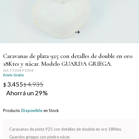
Llaveros
Día de la Mujer
Día de la Secretaria
Día del Abuelo
Caravanas de plata 925 con detalles de double en oro
Día del Amigo
18Ktes y nácar. Modelo GUARDA GRIEGA.
F5304-F5304
Día del Maestro
Envio Gratis
3.455
4.935
$
$
Día del Padre
29
Graduación
Producto
Disponible
en Stock
Nacimiento
Caravanas de plata 925 con detalles de double en oro 18Ktes.
San Valentín
Guardas griegas con piedra nácar.