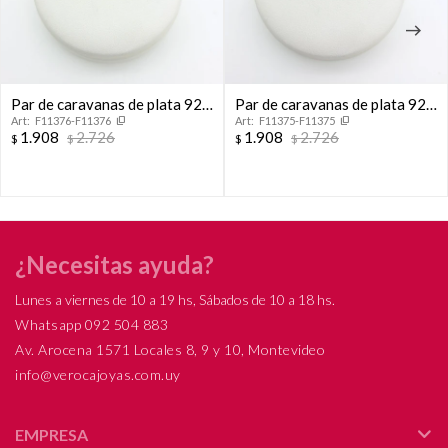
Par de caravanas de plata 925
Par de caravanas de plata 925
F11376-F11376
F11375-F11375
y double en oro 18 ktes, STAR.
y double en oro 18 ktes,
1.908
2.726
1.908
2.726
$
$
$
$
TREBOL.
¿Necesitas ayuda?
Lunes a viernes de 10 a 19 hs, Sábados de 10 a 18 hs.
Whatsapp 092 504 883
Av. Arocena 1571 Locales 8, 9 y 10, Montevideo
info@verocajoyas.com.uy
EMPRESA