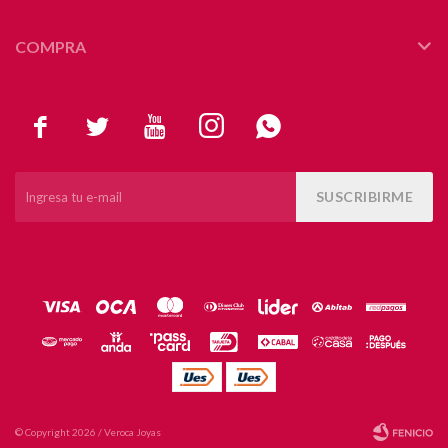
COMPRA





SUSCRIBIRME
© Copyright 2026 / Veroca Joyas