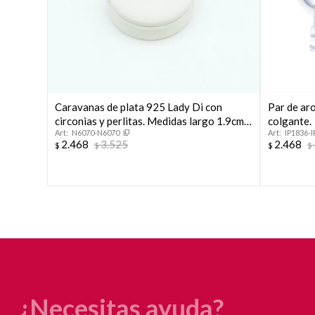
Caravanas de plata 925 Lady Di con
Par de aro
circonias y perlitas. Medidas largo 1.9cm,
colgante.
N6070-N6070
IP1836-I
ancho 8mm.
2.468
3.525
2.468
$
$
$
$
¿Necesitas ayuda?