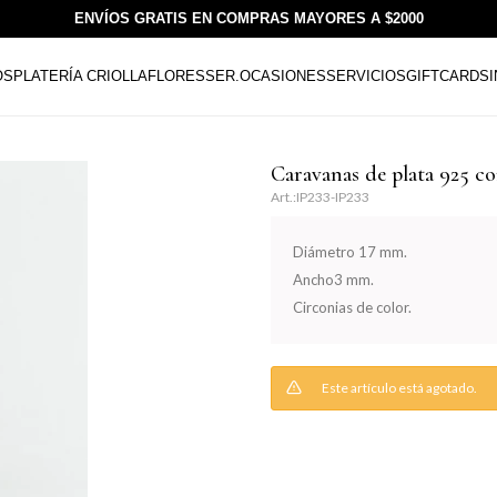
ENVÍOS GRATIS EN COMPRAS MAYORES A $2000
OS
PLATERÍA CRIOLLA
FLORESSER.
OCASIONES
SERVICIOS
GIFTCARDS
Caravanas de plata 925 c
IP233-IP233
Diámetro 17 mm.
Ancho3 mm.
Circonias de color.
Este artículo está agotado.