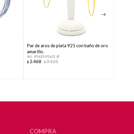
Par de aros de plata 925 con baño de oro
Aros de 
F5740
amarillo.
2.468
$
IP1623-IP1623
2.468
3.525
$
$
COMPRA