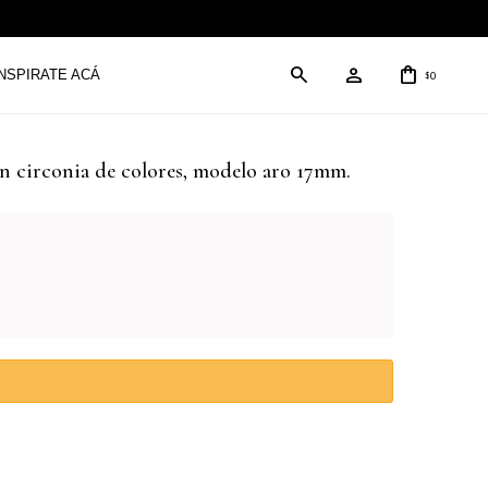
INSPIRATE ACÁ
0
$
on circonia de colores, modelo aro 17mm.