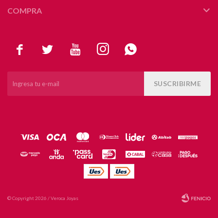
COMPRA





SUSCRIBIRME
© Copyright 2026 / Veroca Joyas