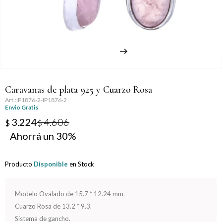
Llaveros
Día de la Mujer
Día de la Secretaria
Día del Abuelo
Caravanas de plata 925 y Cuarzo Rosa
Día del Amigo
IP1876-2-IP1876-2
Envio Gratis
Día del Maestro
3.224
4.606
$
$
30
Día del Padre
Producto
Disponible
en Stock
Graduación
Nacimiento
Modelo Ovalado de 15.7 * 12.24 mm.
Cuarzo Rosa de 13.2 * 9.3.
San Valentín
Sistema de gancho.