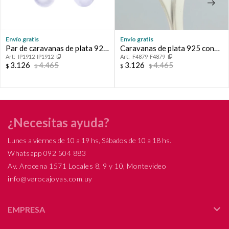
Envío gratis
Envío gratis
Par de caravanas de plata 925
Caravanas de plata 925 con
IP1912-IP1912
F4879-F4879
con circonias.
perla de río 7 - 7 1/2 y perno y
3.126
4.465
3.126
4.465
$
$
$
$
tuerca de rosca.
¿Necesitas ayuda?
Lunes a viernes de 10 a 19 hs, Sábados de 10 a 18 hs.
Whatsapp 092 504 883
Av. Arocena 1571 Locales 8, 9 y 10, Montevideo
info@verocajoyas.com.uy
EMPRESA