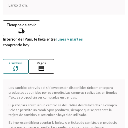
Largo 3 cm.
Compromiso
Tiempos de envío
Día del niño
delivery_truck_speed
Interior del Pais,
te llega entre
lunes y martes
comprando hoy
Cambios
Pagos
sync
credit_card
Los cambios a través del sitio web están disponibles únicamente para
productos adquiridos por ese medio. Las compras realizadas en tiendas
físicas solo podrán ser cambiadas en tiendas.
¡Sumate a la forma más ágil de comprar!
El plazo para efectuar un cambio es de 30 días desde la fecha de compra.
Solo se permite un cambio por producto, siempre que se presente la
Comprá en 3 cuotas sin recargo o hasta en 12
tarjeta de cambio y el artículo no haya sido utilizado.
cuotas * ¡Solo con tu cédula!
Es imprescindible presentar la boleta o el ticket de cambio, y el producto
* sujeto aprobación crediticia.
debe encontrarse en perfectas condiciones y sin signos de uso