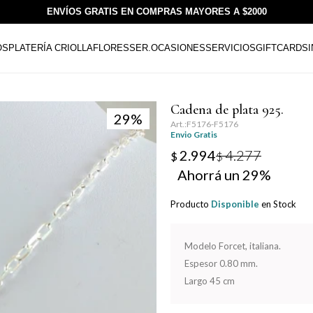
ENVÍOS GRATIS EN COMPRAS MAYORES A $2000
OS
PLATERÍA CRIOLLA
FLORESSER.
OCASIONES
SERVICIOS
GIFTCARDS
Cadena de plata 925.
29
F5176-F5176
Envio Gratis
2.994
4.277
$
$
29
Producto
Disponible
en Stock
Modelo Forcet, italiana.
Espesor 0.80 mm.
Largo 45 cm