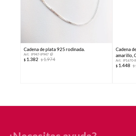
Cadena de plata 925 rodinada.
Cadena de
IP947-IP947
amarillo
1.382
1.974
$
$
IP1670-I
1.448
$
$
¿Necesitas ayuda?