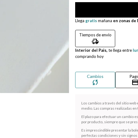
Llega
gratis
mañana
en zonas de
Tiempos de envío
delivery_truck_speed
Interior del Pais,
te llega entre
lu
comprando hoy
Cambios
Pag
sync
credit_ca
Los cambios a través del sitio web
medio. Las compras realizadas en t
El plazo para efectuar un cambio e
por producto, siempre que se presen
Es imprescindible presentar la bole
perfectas condiciones y sin signos