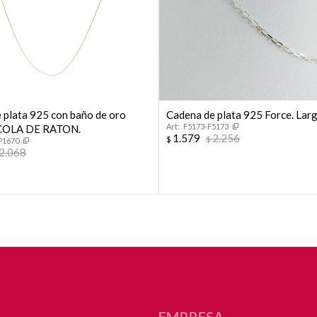
Continuar
 plata 925 con baño de oro
Cadena de plata 925 Force. Lar
F5173-F5173
, COLA DE RATON.
1.579
2.256
$
$
P1670
2.068
EMPRESA