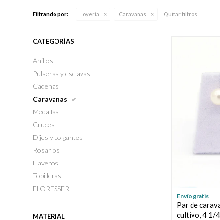
Quitar filtros
Filtrando por:
Joyería
Caravanas
CATEGORÍAS
Anillos
Pulseras y esclavas
Cadenas
Caravanas
Medallas
Cruces
Dijes y colgantes
Rosarios
Llaveros
Tobilleras
FLORESSER.
Envío gratis
Par de carava
cultivo, 4 1/
MATERIAL