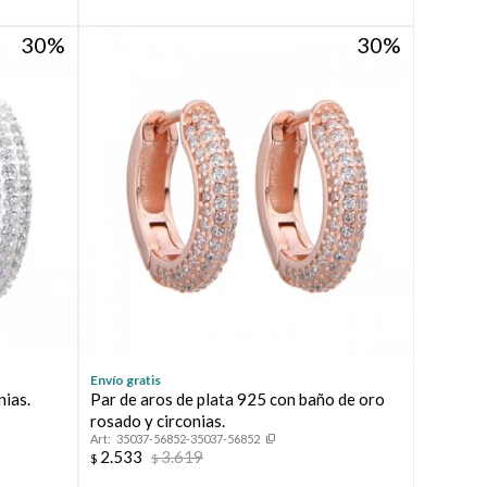
30
30
Envío gratis
nias.
Par de aros de plata 925 con baño de oro
rosado y circonias.
35037-56852-35037-56852
2.533
3.619
$
$