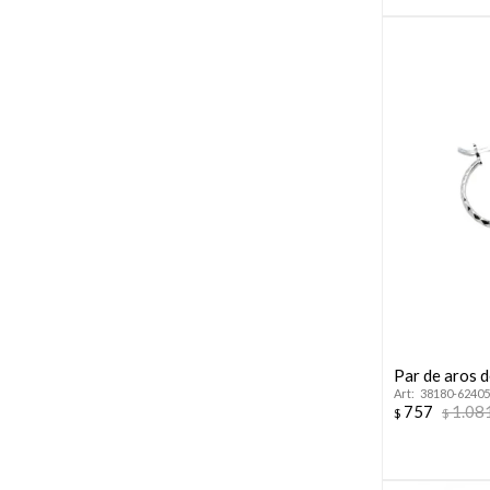
Par de aros d
38180-62405
757
1.08
$
$