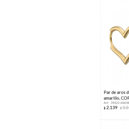
Par de aros 
amarillo, C
39422-64604
2.139
3.
$
$