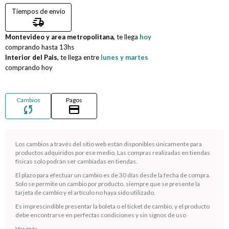
Tiempos de envío
Compromiso
delivery_truck_speed
Montevideo y area metropolitana,
te llega
hoy
Día del niño
comprando hasta
13hs
Interior del Pais,
te llega entre
lunes y martes
comprando hoy
Cambios
Pagos
sync
credit_card
Los cambios a través del sitio web están disponibles únicamente para
productos adquiridos por ese medio. Las compras realizadas en tiendas
físicas solo podrán ser cambiadas en tiendas.
El plazo para efectuar un cambio es de 30 días desde la fecha de compra.
¡Sumate a la forma más ágil de comprar!
Solo se permite un cambio por producto, siempre que se presente la
Comprá en 3 cuotas sin recargo o hasta en 12
tarjeta de cambio y el artículo no haya sido utilizado.
cuotas * ¡Solo con tu cédula!
Es imprescindible presentar la boleta o el ticket de cambio, y el producto
* sujeto aprobación crediticia.
debe encontrarse en perfectas condiciones y sin signos de uso
Verifica si estás calificado para comprar con Pago
Ver más