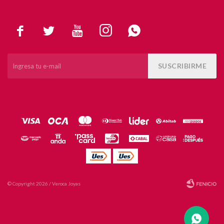





SUSCRIBIRME
© Copyright 2026 / Veroca Joyas