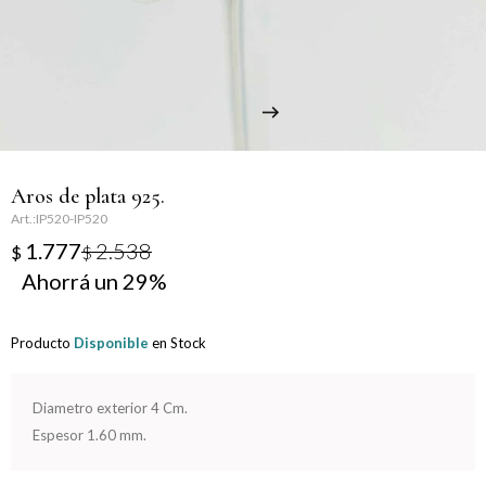
Llaveros
Día de la Mujer
Día de la Secretaria
Día del Abuelo
Aros de plata 925.
Día del Amigo
IP520-IP520
1.777
2.538
$
$
Día del Maestro
29
Día del Padre
Producto
Disponible
en Stock
Graduación
Diametro exterior 4 Cm.
Nacimiento
Espesor 1.60 mm.
San Valentín