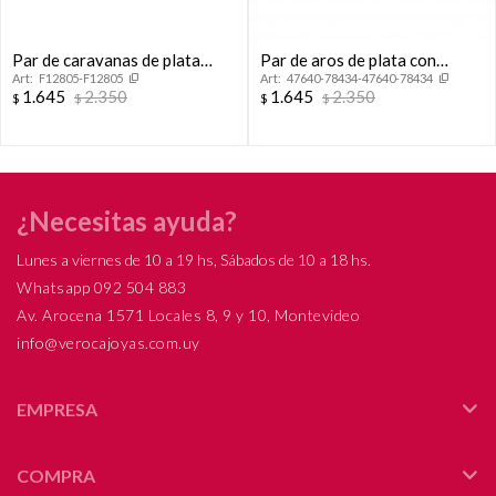
Par de caravanas de plata
Par de aros de plata con
F12805-F12805
47640-78434-47640-78434
925, NACAR AVALON.
circonia y dije, SANDÍA.
1.645
2.350
1.645
2.350
$
$
$
$
¿Necesitas ayuda?
Lunes a viernes de 10 a 19 hs, Sábados de 10 a 18 hs.
Whatsapp 092 504 883
Av. Arocena 1571 Locales 8, 9 y 10, Montevideo
info@verocajoyas.com.uy
EMPRESA
COMPRA