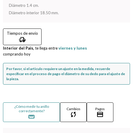
Diámetro 1.4 cm.
Compromiso
Diámetro interior 18.50 mm.
Día del niño
Tiempos de envío
delivery_truck_speed
Interior del Pais,
te llega entre
viernes y lunes
comprando hoy
Por favor, si el articulo requiere un ajuste en la medida, recuerde
especificar en el proceso de pago el diámetro de su dedo para el ajuste de
la pieza.
¿Cómo medir tu anillo
Cambios
Pagos
correctamente?
sync
credit_card
straighten