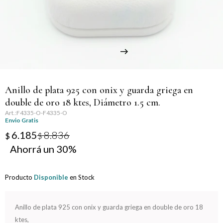
Llaveros
Día de la Mujer
Día de la Secretaria
Día del Abuelo
Anillo de plata 925 con onix y guarda griega en
Día del Amigo
double de oro 18 ktes, Diámetro 1.5 cm.
F4335-O-F4335-O
Día del Maestro
Envio Gratis
6.185
8.836
$
$
Día del Padre
30
Graduación
Producto
Disponible
en Stock
Nacimiento
Anillo de plata 925 con onix y guarda griega en double de oro 18
San Valentín
ktes,