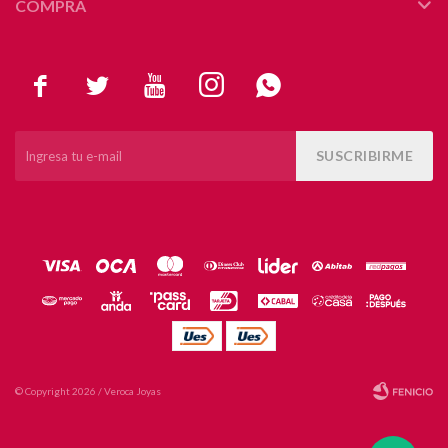
COMPRA





SUSCRIBIRME
© Copyright 2026 / Veroca Joyas