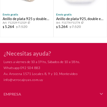
Envío gratis
Envío gratis
Anillo de plata 925 y double
Anillo de plata 925, double en
F12529-F12529
F11774-F11774
en oro 18 ktes.
oro 18 ktes y circonias.
5.264
7.520
5.264
7.520
$
$
$
$
¿Necesitas ayuda?
Lunes a viernes de 10 a 19 hs, Sábados de 10 a 18 hs.
Whatsapp 092 504 883
Av. Arocena 1571 Locales 8, 9 y 10, Montevideo
info@verocajoyas.com.uy
EMPRESA