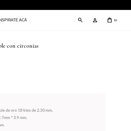
INSPIRATE ACÁ
0
$
ble con circonias
ble de oro 18 ktes de 2.30 mm.
 2.7mm * 3.9 mm.
mm.