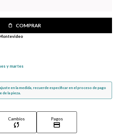
COMPRAR
 Montevideo
nes y martes
n ajuste en la medida, recuerde especificar en el proceso de pago
 de la pieza.
Cambios
Pagos
sync
credit_card