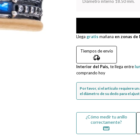
Diámetro interno 18.50 mm.
Llega
gratis
mañana
en zonas de
Tiempos de envío
delivery_truck_speed
Interior del Pais,
te llega entre
lu
comprando hoy
Por favor, si el articulo requiere u
el diámetro de su dedo para el ajuste
¿Cómo medir tu anillo
correctamente?
straighten