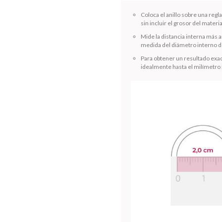
Coloca el anillo sobre una reg
sin incluir el grosor del materia
Mide la distancia interna más a
medida del diámetro interno de
Para obtener un resultado exac
idealmente hasta el milímetro
¡Sumate a la forma más ágil de comprar!
Comprá en 3 cuotas sin recargo o hasta en 12
cuotas * ¡Solo con tu cédula!
* sujeto aprobación crediticia.
Verifica si estás calificado para comprar con Pago