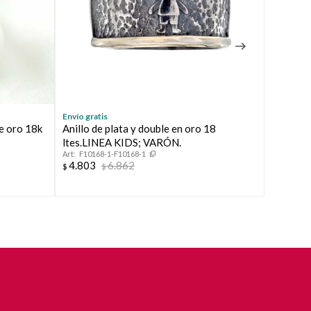
Envío gratis
Envío grat
de oro 18k
Anillo de plata y double en oro 18
Anillo r
ltes.LINEA KIDS; VARÓN.
oro 18 k
F10168-1-F10168-1
F3794
4.803
6.862
4.869
$
$
$