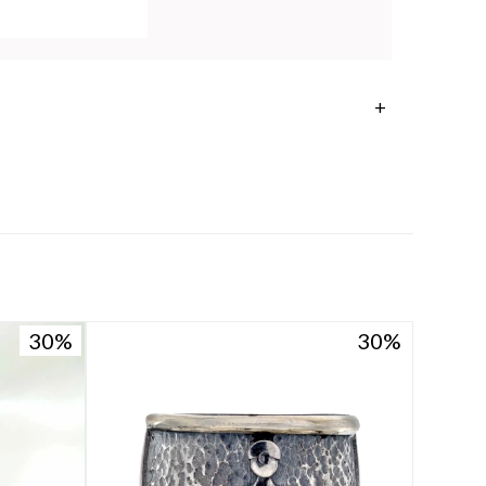
30
30
30
30