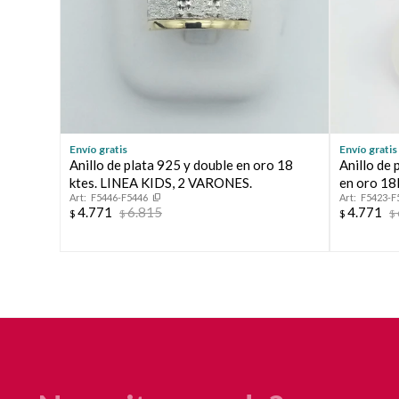
Envío gratis
Envío gratis
Anillo de plata 925 y double en oro 18
Anillo de 
ktes. LINEA KIDS, 2 VARONES.
en oro 18K
F5446-F5446
F5423-F
10mm, diá
4.771
6.815
4.771
$
$
$
$