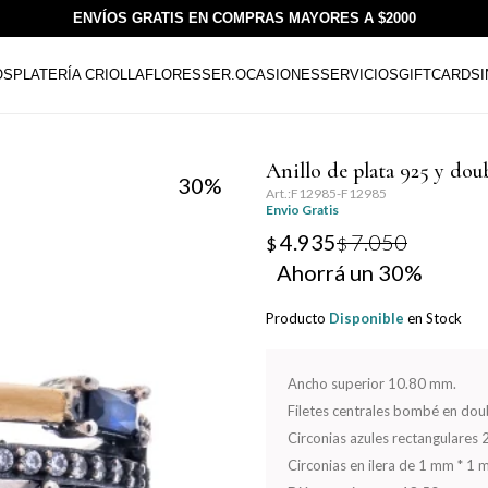
ENVÍOS GRATIS EN COMPRAS MAYORES A $2000
OS
PLATERÍA CRIOLLA
FLORESSER.
OCASIONES
SERVICIOS
GIFTCARDS
Anillo de plata 925 y dou
30
F12985-F12985
Envio Gratis
4.935
7.050
$
$
30
Producto
Disponible
en Stock
Ancho superior 10.80 mm.
Filetes centrales bombé en dou
Circonias azules rectangulares
Circonias en ilera de 1 mm * 1 