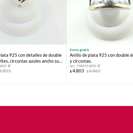
Envío gratis
plata 925 con detalles de double
Anillo de plata 925 con double 
tes, circonias azules ancho sup
y circonias.
5423
F6853-F6853
metro interno 18mm, #18
6.815
4.803
6.862
$
$