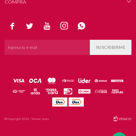
COMPRA





SUSCRIBIRME
© Copyright 2026 / Veroca Joyas