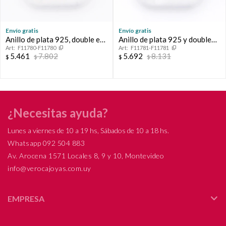
Envío gratis
Envío gratis
Anillo de plata 925, double en
Anillo de plata 925 y double
F11780-F11780
F11781-F11781
oro 18 ktes y circonias.
en oro 18 ktes con circonias.
5.461
7.802
5.692
8.131
$
$
$
$
¿Necesitas ayuda?
Lunes a viernes de 10 a 19 hs, Sábados de 10 a 18 hs.
Whatsapp 092 504 883
Av. Arocena 1571 Locales 8, 9 y 10, Montevideo
info@verocajoyas.com.uy
EMPRESA