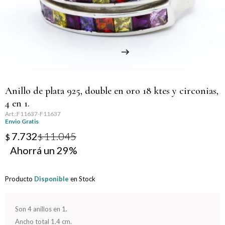
Llaveros
Día de la Mujer
Día de la Secretaria
Día del Abuelo
Anillo de plata 925, double en oro 18 ktes y circonias,
Día del Amigo
4 en 1.
F11637-F11637
Día del Maestro
Envio Gratis
7.732
11.045
$
$
Día del Padre
29
Graduación
Producto
Disponible
en Stock
Nacimiento
Son 4 anillos en 1.
San Valentín
Ancho total 1.4 cm.