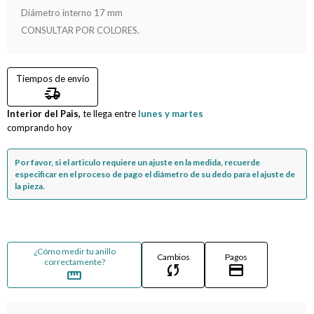
Diámetro interno 17 mm
Compromiso
CONSULTAR POR COLORES.
Día del niño
Tiempos de envío
delivery_truck_speed
Interior del Pais,
te llega entre
lunes y martes
comprando hoy
Por favor, si el articulo requiere un ajuste en la medida, recuerde
especificar en el proceso de pago el diámetro de su dedo para el ajuste de
la pieza.
¿Cómo medir tu anillo
Cambios
Pagos
correctamente?
sync
credit_card
straighten