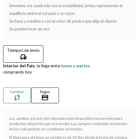
femenino yla cuadrada con la estabilidad, juntas representan el
Compromiso
equilibrio entre el corazón y la razón.
Se hace a medida y con el color de piedra que elija el cliente.
Día del niño
Se puede hacer en oro.
Tiempos de envío
delivery_truck_speed
Interior del Pais,
te llega entre
lunes y martes
comprando hoy
Cambios
Pagos
sync
credit_card
Los cambios a través del sitio web están disponibles únicamente para
productos adquiridos por ese medio. Las compras realizadas en tiendas
¡Sumate a la forma más ágil de comprar!
físicas solo podrán ser cambiadas en tiendas.
Comprá en 3 cuotas sin recargo o hasta en 12
El plazo para efectuar un cambio es de 30 días desde la fecha de compra.