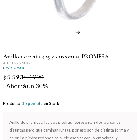
Llaveros
Día de la Mujer
Día de la Secretaria
Día del Abuelo
Anillo de plata 925 y circonias, PROMESA.
Día del Amigo
SER25-SER25
Envio Gratis
Día del Maestro
5.593
7.990
$
$
30
Día del Padre
Producto
Disponible
en Stock
Graduación
Nacimiento
Anillo de promesa, las dos piedras representan dos personas
distintas pero que caminan juntas, por eso son de distinta forma y
San Valentín
color. La piedra redonda se suele asociar con lo emocional y