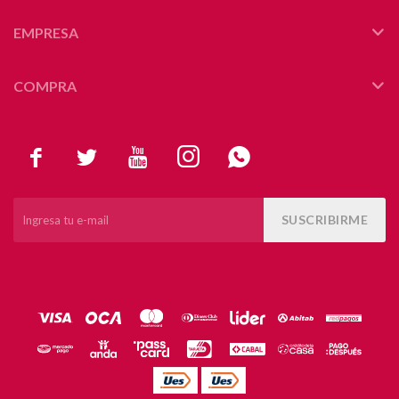
EMPRESA
COMPRA





SUSCRIBIRME