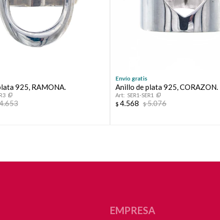
Continuar
Envío gratis
 plata 925, RAMONA.
Anillo de plata 925, CORAZON.
R3
SER1-SER1
4.653
4.568
5.076
$
$
EMPRESA