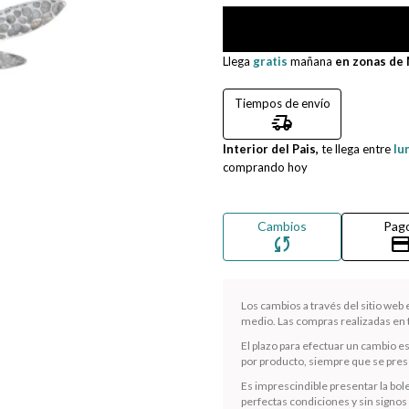
Llega
gratis
mañana
en zonas de
Tiempos de envío
delivery_truck_speed
Interior del Pais,
te llega entre
lu
comprando hoy
Cambios
Pag
sync
credit_ca
Los cambios a través del sitio web
medio. Las compras realizadas en t
El plazo para efectuar un cambio e
por producto, siempre que se presen
Es imprescindible presentar la bole
perfectas condiciones y sin signos