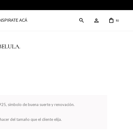
INSPIRATE ACÁ
0
$
LIBELULA.
 925, símbolo de buena suerte y renovación.
acer del tamaño que el cliente elija.