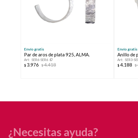
Envío gratis
Envío gratis
Par de aros de plata 925, ALMA.
Anillo de
SER6-SER6
SER3-SE
3.976
4.418
4.188
$
$
$
$
¿Necesitas ayuda?