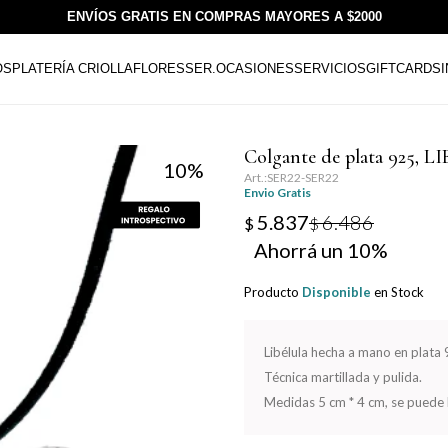
ENVÍOS GRATIS EN COMPRAS MAYORES A $2000
OS
PLATERÍA CRIOLLA
FLORESSER.
OCASIONES
SERVICIOS
GIFTCARDS
Colgante de plata 925, 
10
SER22-SER22
Envio Gratis
5.837
6.486
$
$
10
Producto
Disponible
en Stock
Libélula hecha a mano en plata
Técnica martillada y pulida.
Medidas 5 cm * 4 cm, se puede h