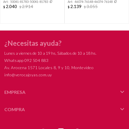
50041-81783-50041-81783
46074-76148-46074-76148
CORAZON.
2.040
2.914
2.139
3.055
$
$
$
$
¿Necesitas ayuda?
Lunes a viernes de 10 a 19 hs, Sábados de 10 a 18 hs.
Whatsapp 092 504 883
Av. Arocena 1571 Locales 8, 9 y 10, Montevideo
info@verocajoyas.com.uy
EMPRESA
COMPRA