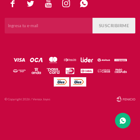





SUSCRIBIRME
© Copyright 2026 / Veroca Joyas