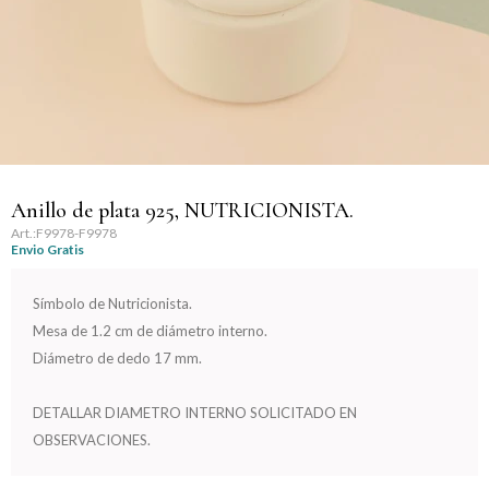
Llaveros
Día de la Mujer
Día de la Secretaria
Día del Abuelo
Día del Amigo
Anillo de plata 925, NUTRICIONISTA.
F9978-F9978
Envio Gratis
Día del Maestro
Símbolo de Nutricionista.
Día del Padre
Mesa de 1.2 cm de diámetro interno.
Diámetro de dedo 17 mm.
Graduación
DETALLAR DIAMETRO INTERNO SOLICITADO EN
Nacimiento
OBSERVACIONES.
San Valentín