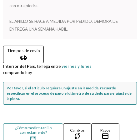
con otra piedra.
Compromiso
EL ANILLO SE HACE A MEDIDA POR PEDIDO, DEMORA DE
Día del niño
ENTREGA UNA SEMANA HABIL.
Tiempos de envío
delivery_truck_speed
Interior del Pais,
te llega entre
viernes y lunes
comprando hoy
Por favor, si el articulo requiere un ajuste en la medida, recuerde
especificar en el proceso de pago el diámetro de su dedo para el ajuste de
la pieza.
¿Cómo medir tu anillo
Cambios
Pagos
correctamente?
sync
credit_card
straighten