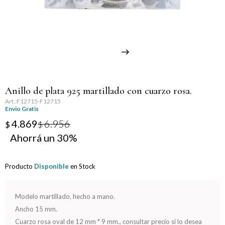
Llaveros
Día de la Mujer
Día de la Secretaria
Día del Abuelo
Anillo de plata 925 martillado con cuarzo rosa.
Día del Amigo
F12715-F12715
Envio Gratis
Día del Maestro
4.869
6.956
$
$
30
Día del Padre
Producto
Disponible
en Stock
Graduación
Nacimiento
Modelo martillado, hecho a mano.
Ancho 15 mm.
San Valentín
Cuarzo rosa oval de 12 mm * 9 mm., consultar precio si lo desea