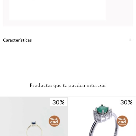
variar por comercio
Día
Mes
Año
Continuar
Características
Productos que te pueden interesar
30
30
30
30