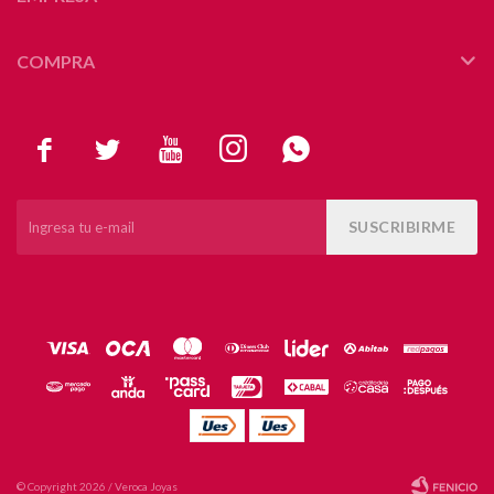
COMPRA





SUSCRIBIRME
© Copyright 2026 / Veroca Joyas