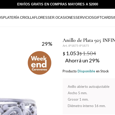
ENVÍOS GRATIS EN COMPRAS MAYORES A $2000
OS
PLATERÍA CRIOLLA
FLORESSER.
OCASIONES
SERVICIOS
GIFTCARDS
Anillo de Plata 925 INF
29
IP1875-IP1875
1.053
1.504
$
$
29
Producto
Disponible
en Stock
Anillo abierto autoajustable
Ancho 5 mm.
Grosor 1 mm.
Diémetro interno 16 mm.