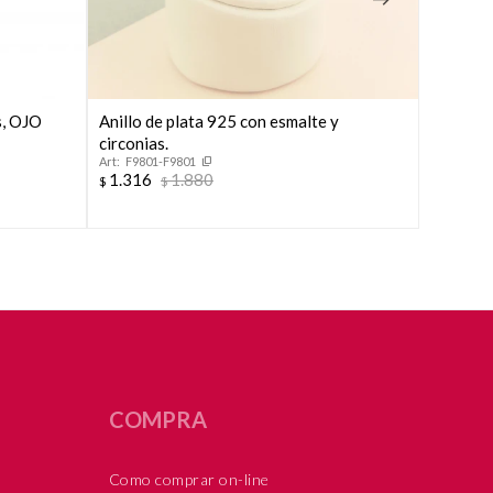
s, OJO
Anillo de plata 925 con esmalte y
Anillo d
circonias.
MARIQU
F9801-F9801
34224
1.316
1.880
1.481
$
$
$
COMPRA
Como comprar on-line