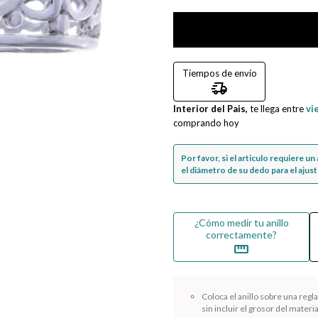
Tiempos de envío
delivery_truck_speed
Interior del Pais,
te llega entre
vi
comprando hoy
Por favor, si el articulo requiere u
el diámetro de su dedo para el ajuste
¿Cómo medir tu anillo
correctamente?
straighten
Coloca el anillo sobre una reg
sin incluir el grosor del materia