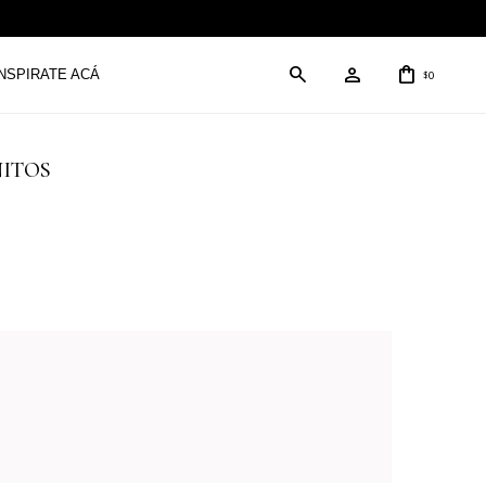
INSPIRATE ACÁ
0
$
INITOS