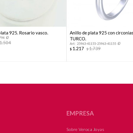
plata 925. Rosario vasco.
Anillo de plata 925 con circonia
794
TURCO.
1.504
25963-41155-25963-41155
1.217
1.739
$
$
EMPRESA
Sobre Veroca Joyas