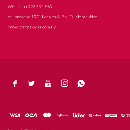
Whatsapp 092 504 883
Av. Arocena 1571 Locales 8, 9 y 10, Montevideo
info@verocajoyas.com.uy





© Copyright 2026 / Veroca Joyas