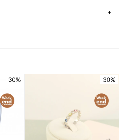
30
30
30
30