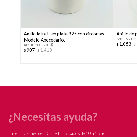
Anillo letra U en plata 925 con circonias,
Anillo de 
IP794-IP
Modelo Abecedario.
1.053
$
$
IP780-IP780
987
1.410
$
$
¿Necesitas ayuda?
Lunes a viernes de 10 a 19 hs, Sábados de 10 a 18 hs.