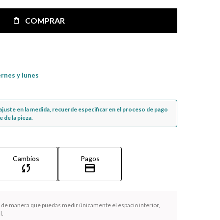
COMPRAR
ernes y lunes
n ajuste en la medida, recuerde especificar en el proceso de pago
 de la pieza.
Cambios
Pagos
sync
credit_card
la de manera que puedas medir únicamente el espacio interior,
l.