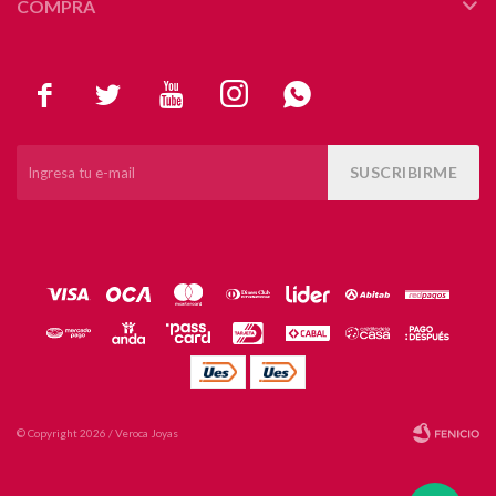
COMPRA





SUSCRIBIRME
© Copyright 2026 / Veroca Joyas