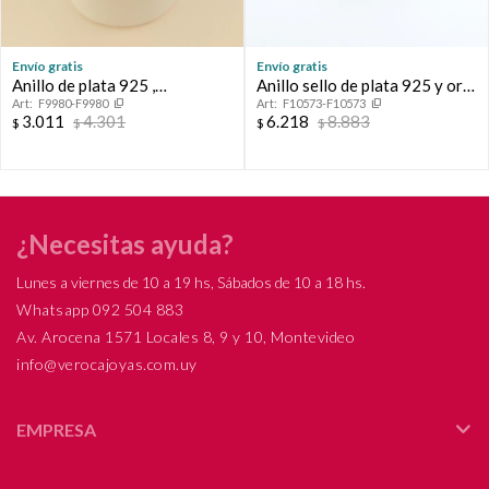
Envío gratis
Envío gratis
Anillo de plata 925 ,
Anillo sello de plata 925 y oro
F9980-F9980
F10573-F10573
MAESTRA PRE ESCOLAR.
10 ktes.
3.011
4.301
6.218
8.883
$
$
$
$
¿Necesitas ayuda?
Lunes a viernes de 10 a 19 hs, Sábados de 10 a 18 hs.
Whatsapp 092 504 883
Av. Arocena 1571 Locales 8, 9 y 10, Montevideo
info@verocajoyas.com.uy
EMPRESA