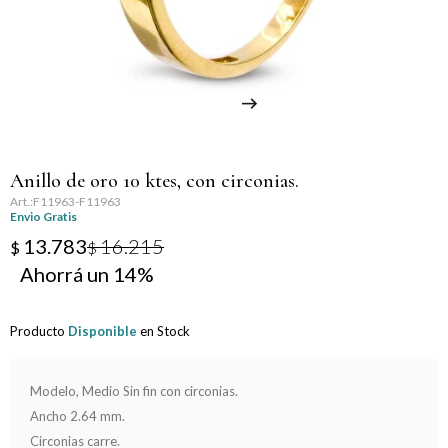
Llaveros
Día de la Mujer
Día de la Secretaria
Día del Abuelo
Anillo de oro 10 ktes, con circonias.
Día del Amigo
F11963-F11963
Envio Gratis
Día del Maestro
13.783
16.215
$
$
14
Día del Padre
Producto
Disponible
en Stock
Graduación
Nacimiento
Modelo, Medio Sin fin con circonias.
Ancho 2.64 mm.
San Valentín
Circonias carre.