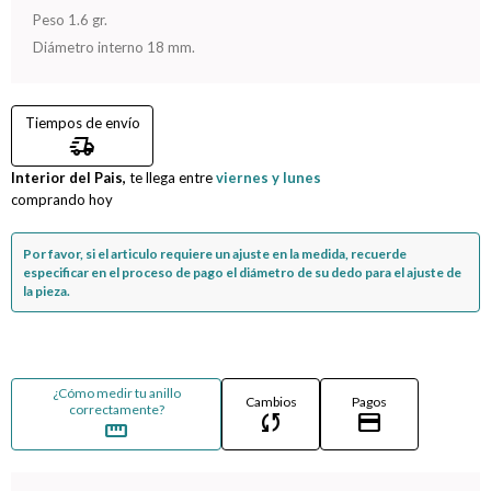
Peso 1.6 gr.
Compromiso
Diámetro interno 18 mm.
Día del niño
Tiempos de envío
delivery_truck_speed
Interior del Pais,
te llega entre
viernes y lunes
comprando hoy
Por favor, si el articulo requiere un ajuste en la medida, recuerde
especificar en el proceso de pago el diámetro de su dedo para el ajuste de
la pieza.
¿Cómo medir tu anillo
Cambios
Pagos
correctamente?
sync
credit_card
straighten