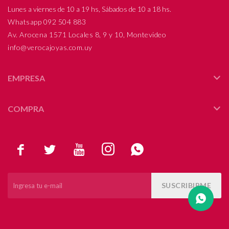
Lunes a viernes de 10 a 19 hs, Sábados de 10 a 18 hs.
Compromiso
Whatsapp 092 504 883
Av. Arocena 1571 Locales 8, 9 y 10, Montevideo
Día del niño
info@verocajoyas.com.uy
EMPRESA
COMPRA





SUSCRIBIRME