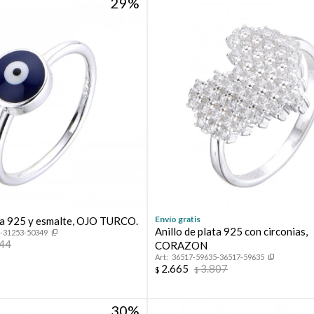
29
Envío gratis
ata 925 y esmalte, OJO TURCO.
Anillo de plata 925 con circonias,
-31253-50349
444
CORAZON
36517-59635-36517-59635
2.665
3.807
$
$
30