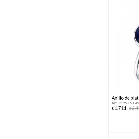
Anillo de pl
31253-50349
1.711
2.
$
$