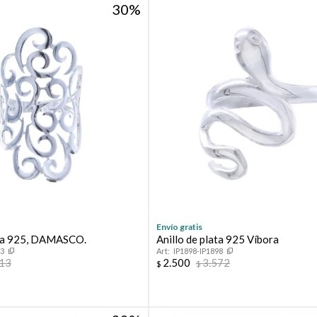
30
Envío gratis
ata 925, DAMASCO.
Anillo de plata 925 Víbora
83
IP1898-IP1898
713
2.500
3.572
$
$