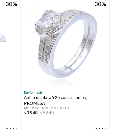
30
30
Envío gratis
Anillo de plata 925 con circonias,
PROMESA
8515-10970-8515-10970
3.948
5.640
$
$