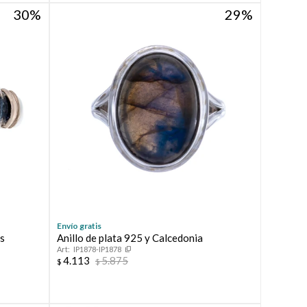
30
29
Envío gratis
es
Anillo de plata 925 y Calcedonia
IP1878-IP1878
4.113
5.875
$
$