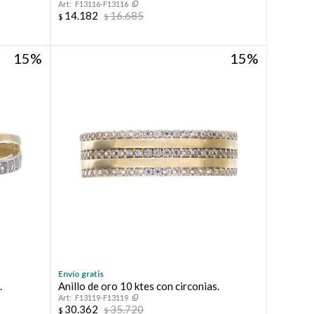
F13116-F13116
14.182
16.685
$
$
15
15
Envío gratis
.
Anillo de oro 10 ktes con circonias.
F13119-F13119
30.362
35.720
$
$