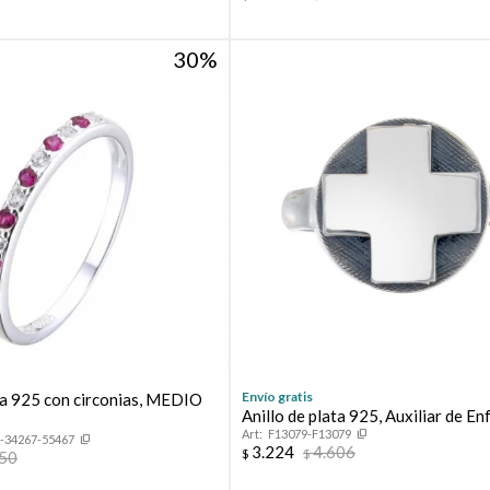
30
Envío gratis
ata 925 con circonias, MEDIO
Anillo de plata 925, Auxiliar de En
F13079-F13079
-34267-55467
3.224
4.606
$
$
350