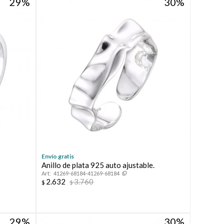
29
30
Envío gratis
Anillo de plata 925 auto ajustable.
41269-68184-41269-68184
2.632
3.760
$
$
29
30