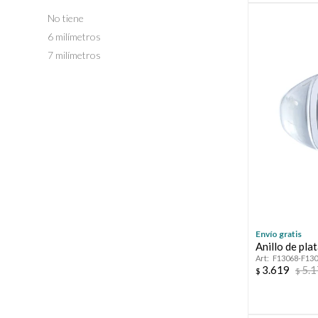
No tiene
6 milímetros
7 milímetros
Envío gratis
Anillo de pl
F13068-F13
3.619
5.
$
$