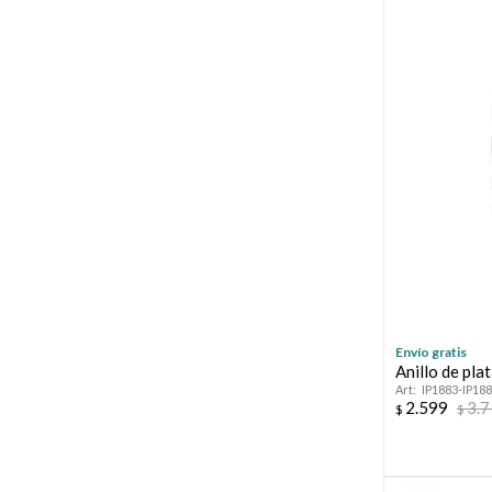
Envío gratis
Anillo de pl
IP1883-IP18
2.599
3.
$
$