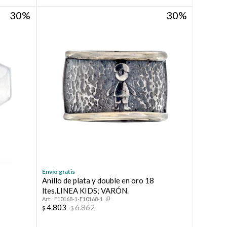
30
30
Envío gratis
Anillo de plata y double en oro 18
ltes.LINEA KIDS; VARÓN.
F10168-1-F10168-1
4.803
6.862
$
$