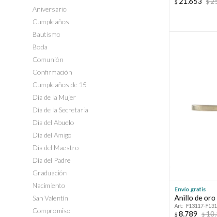
21.653
2
$
$
Aniversario
Cumpleaños
Bautismo
Boda
Comunión
Confirmación
Cumpleaños de 15
Día de la Mujer
Día de la Secretaria
Día del Abuelo
Día del Amigo
Día del Maestro
Día del Padre
Graduación
Nacimiento
Envío gratis
Anillo de oro
San Valentín
F13117-F13
Compromiso
8.789
10
$
$