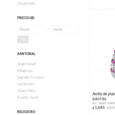
Día del niño
PRECIO
($)
OK
SANTORAL
Angel Rafaél
Milagrosa
Sagrado Corazón
San Benito
Virgen Niña
Anillo de pl
Espíritu Santo
SIN FIN.
34267-55467
1.645
2.
$
$
RELIGIOSO