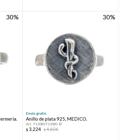
30
30
Envío gratis
fermería.
Anillo de plata 925, MEDICO.
F13080-F13080
3.224
4.606
$
$