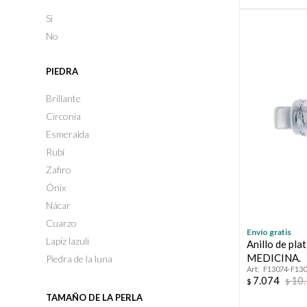
Si
No
PIEDRA
Brillante
Circonia
Esmeralda
Rubí
Zafiro
Ónix
Nácar
Cuarzo
Envío gratis
Lapiz lazuli
Anillo de pla
MEDICINA.
Piedra de la luna
F13074-F13
7.074
10
$
$
TAMAÑO DE LA PERLA