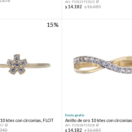
5.474
F13115-F13115
14.182
16.685
$
$
15
Envío gratis
 10 ktes con circonias, FLOT
Anillo de oro 10 ktes con circonias
117
F13118-F13118
.340
14.182
16.685
$
$