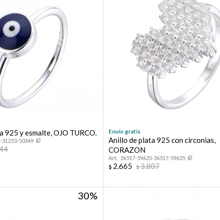
Envío gratis
ata 925 y esmalte, OJO TURCO.
Anillo de plata 925 con circonias,
-31253-50349
444
CORAZON
36517-59635-36517-59635
2.665
3.807
$
$
30