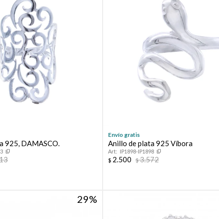
Envío gratis
ata 925, DAMASCO.
Anillo de plata 925 Víbora
83
IP1898-IP1898
713
2.500
3.572
$
$
29