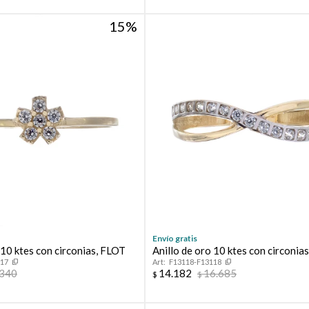
15
Envío gratis
 10 ktes con circonias, FLOT
Anillo de oro 10 ktes con circonias
117
F13118-F13118
.340
14.182
16.685
$
$