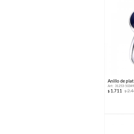
Anillo de pl
31253-50349
1.711
2.
$
$