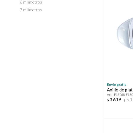
6 milímetros
7 milímetros
Envío gratis
Anillo de pl
F13068-F13
3.619
5.
$
$