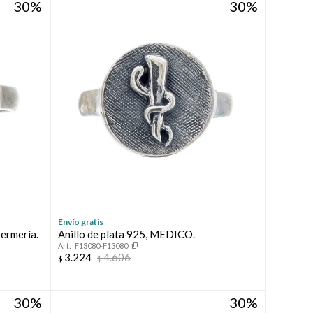
30
30
Envío gratis
fermería.
Anillo de plata 925, MEDICO.
F13080-F13080
3.224
4.606
$
$
30
30