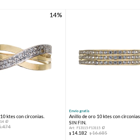
14
Envío gratis
 10 ktes con circonias.
Anillo de oro 10 ktes con circoni
114
SIN FIN.
5.474
F13115-F13115
14.182
16.685
$
$