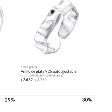
Envío gratis
Anillo de plata 925 auto ajustable.
41269-68184-41269-68184
2.632
3.760
$
$
29
30