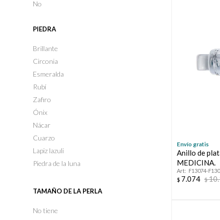
No
PIEDRA
Brillante
Circonia
Esmeralda
Rubí
Zafiro
Ónix
Nácar
Cuarzo
Envío gratis
Lapiz lazuli
Anillo de pla
MEDICINA.
Piedra de la luna
F13074-F13
7.074
10
$
$
TAMAÑO DE LA PERLA
No tiene