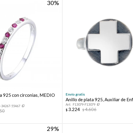
30
Envío gratis
ata 925 con circonias, MEDIO
Anillo de plata 925, Auxiliar de En
F13079-F13079
-34267-55467
3.224
4.606
$
$
350
29