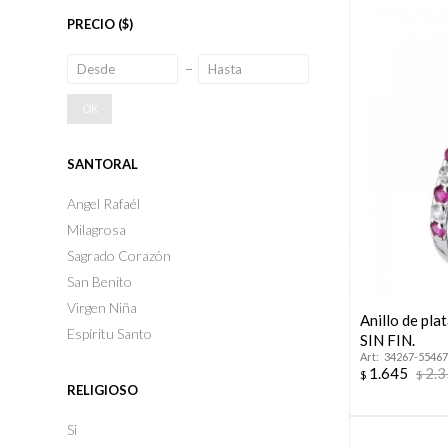
PRECIO
($)
OK
SANTORAL
Angel Rafaél
Milagrosa
Sagrado Corazón
San Benito
Virgen Niña
Anillo de pl
Espíritu Santo
SIN FIN.
34267-55467
1.645
2.
$
$
RELIGIOSO
Si