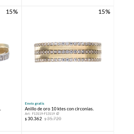
15
15
Envío gratis
.
Anillo de oro 10 ktes con circonias.
F13119-F13119
30.362
35.720
$
$