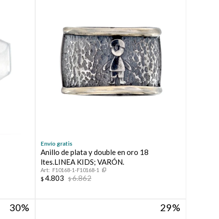
Envío gratis
Anillo de plata y double en oro 18
ltes.LINEA KIDS; VARÓN.
F10168-1-F10168-1
4.803
6.862
$
$
30
29