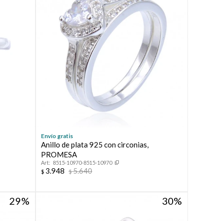
Envío gratis
Anillo de plata 925 con circonias,
PROMESA
8515-10970-8515-10970
3.948
5.640
$
$
29
30