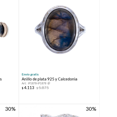
Envío gratis
es
Anillo de plata 925 y Calcedonia
IP1878-IP1878
4.113
5.875
$
$
30
30