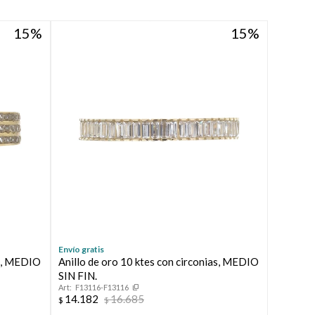
15
15
Envío gratis
as, MEDIO
Anillo de oro 10 ktes con circonias, MEDIO
SIN FIN.
F13116-F13116
14.182
16.685
$
$