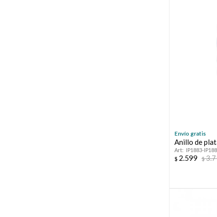
Envío gratis
Anillo de pl
IP1883-IP18
2.599
3.
$
$